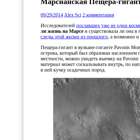
Марсианская Пещера-гигант 
09/29/2014
Alex Sci
2 комментария
Исследователей
пославших уже не один косм
ли жизнь на Марсе
и существовала ли она в 
следы этой жизни из прошлого
, а возможно и
Пещера-гигант в вулкане-гиганте Pavonis Mo
острова, который был образован
наслоением п
местности, можно увидеть выемку на Pavoni
материал может соскальзывать внутрь, по на
в ней кучку осадочных пород.