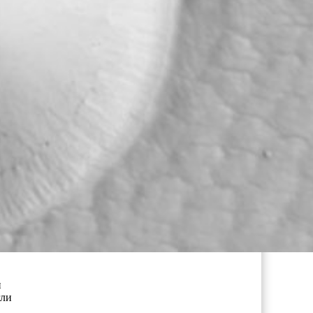
и
гли