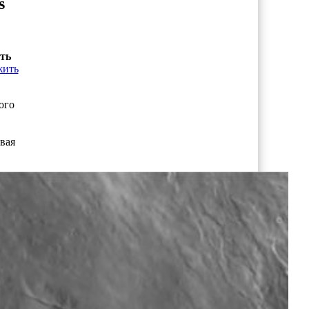
s
сть
жить
ого
вая