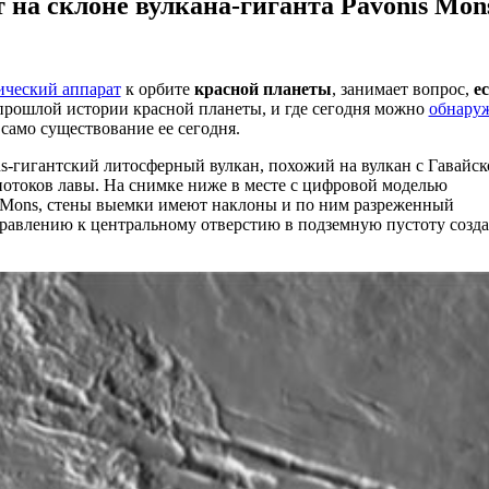
на склоне вулкана-гиганта Pavonis Mon
ический аппарат
к орбите
красной планеты
, занимает вопрос,
е
прошлой истории красной планеты, и где сегодня можно
обнару
 само существование ее сегодня.
ns-гигантский литосферный вулкан, похожий на вулкан с Гавайск
отоков лавы. На снимке ниже в месте с цифровой моделью
s Mons, стены выемки имеют наклоны и по ним разреженный
правлению к центральному отверстию в подземную пустоту созда