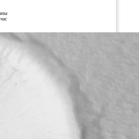
ваны
час