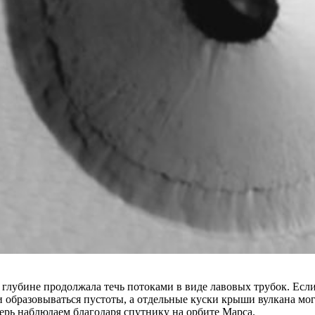
в глубине продолжала течь потоками в виде лавовых трубок. Есл
и образовываться пустоты, а отдельные куски крыши вулкана мо
ерь наблюдаем благодаря спутнику на орбите Марса.