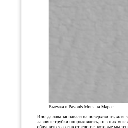
Выемка в Pavonis Mons на Марсе
Иногда лава застывала на поверхности, хотя 
лавовые трубки опорожнялись, то в них могл
обрушиться создав отверстие, которые мы теп