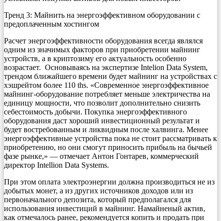
Тренд 3: Майнить на энергоэффективном оборудовании с
предоплаченным хостингом
Расчет энергоэффективности оборудования всегда являлся
одним из значимых факторов при приобретении майнинг
устройств, а в криптозиму его актуальность особенно
возрастает. Основываясь на экспертизе Intelion Data System,
трендом ближайшего времени будет майнинг на устройствах с
хэшрейтом более 110 ths. «Современное энергоэффективное
майнинг-оборудование потребляет меньше электричества на
единицу мощности, что позволит дополнительно снизить
себестоимость добычи. Покупка энергоэффективного
оборудования даст хороший инвестиционный результат и
будет востребованным и ликвидным после халвинга. Менее
энергоэффективные устройства пока не стоит рассматривать к
приобретению, но они смогут приносить прибыль на бычьей
фазе рынке,» — отмечает Антон Гонтарев, коммерческий
директор Intellion Data Systems.
При этом оплата электроэнергии должна производиться не из
добытых монет, а из других источников доходов или из
первоначального депозита, который предполагался для
использования инвестиций в майнинг. Намайненый актив,
как отмечалось ранее, рекомендуется копить и продать при