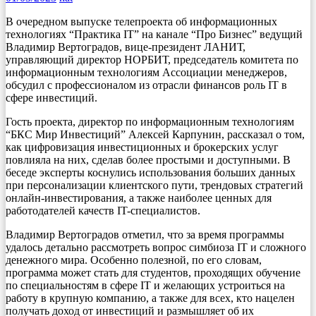
В очередном выпуске телепроекта об информационных
технологиях “Практика IT” на канале “Про Бизнес” ведущий
Владимир Вертоградов, вице-президент ЛАНИТ,
управляющий директор НОРБИТ, председатель комитета по
информационным технологиям Ассоциации менеджеров,
обсудил с профессионалом из отрасли финансов роль IT в
сфере инвестиций.
Гость проекта, директор по информационным технологиям
“БКС Мир Инвестиций” Алексей Карпунин, рассказал о том,
как цифровизация инвестиционных и брокерских услуг
повлияла на них, сделав более простыми и доступными. В
беседе эксперты коснулись использования больших данных
при персонализации клиентского пути, трендовых стратегий
онлайн-инвестирования, а также наиболее ценных для
работодателей качеств IT-специалистов.
Владимир Вертоградов отметил, что за время программы
удалось детально рассмотреть вопрос симбиоза IT и сложного
денежного мира. Особенно полезной, по его словам,
программа может стать для студентов, проходящих обучение
по специальностям в сфере IT и желающих устроиться на
работу в крупную компанию, а также для всех, кто нацелен
получать доход от инвестиций и размышляет об их