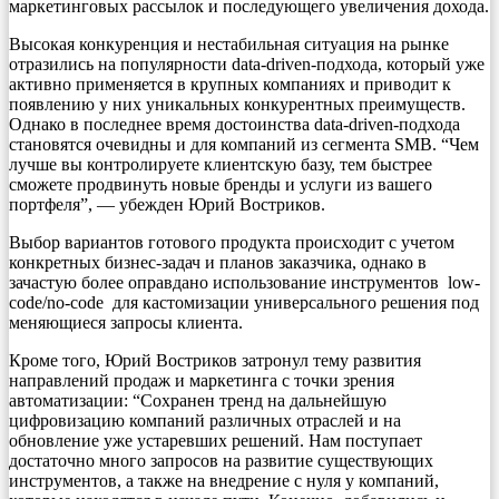
маркетинговых рассылок и последующего увеличения дохода.
Высокая конкуренция и нестабильная ситуация на рынке
отразились на популярности data-driven-подхода, который уже
активно применяется в крупных компаниях и приводит к
появлению у них уникальных конкурентных преимуществ.
Однако в последнее время достоинства data-driven-подхода
становятся очевидны и для компаний из сегмента SMB. “Чем
лучше вы контролируете клиентскую базу, тем быстрее
сможете продвинуть новые бренды и услуги из вашего
портфеля”, — убежден Юрий Востриков.
Выбор вариантов готового продукта происходит с учетом
конкретных бизнес-задач и планов заказчика, однако в
зачастую более оправдано использование инструментов low-
code/no-code для кастомизации универсального решения под
меняющиеся запросы клиента.
Кроме того, Юрий Востриков затронул тему развития
направлений продаж и маркетинга с точки зрения
автоматизации: “Сохранен тренд на дальнейшую
цифровизацию компаний различных отраслей и на
обновление уже устаревших решений. Нам поступает
достаточно много запросов на развитие существующих
инструментов, а также на внедрение с нуля у компаний,