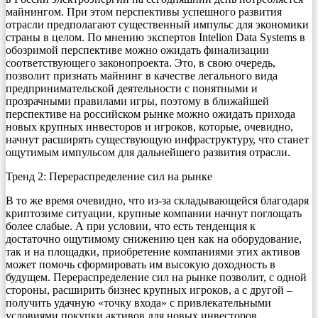
майнингом. При этом перспективы успешного развития
отрасли предполагают существенный импульс для экономики
страны в целом. По мнению экспертов Intelion Data Systems в
обозримой перспективе можно ожидать финализации
соответствующего законопроекта. Это, в свою очередь,
позволит признать майнинг в качестве легального вида
предпринимательской деятельности с понятными и
прозрачными правилами игры, поэтому в ближайшей
перспективе на российском рынке можно ожидать прихода
новых крупных инвесторов и игроков, которые, очевидно,
начнут расширять существующую инфраструктуру, что станет
ощутимым импульсом для дальнейшего развития отрасли.
Тренд 2: Перераспределение сил на рынке
В то же время очевидно, что из-за складывающейся благодаря
криптозиме ситуации, крупные компании начнут поглощать
более слабые. А при условии, что есть тенденция к
достаточно ощутимому снижению цен как на оборудование,
так и на площадки, приобретение компаниями этих активов
может помочь сформировать им высокую доходность в
будущем. Перераспределение сил на рынке позволит, с одной
стороны, расширить бизнес крупных игроков, а с другой –
получить удачную «точку входа» с привлекательными
условиями покупки активов для новых инвесторов.