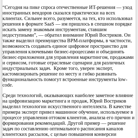
“Сегодня на пике спроса отечественные ИT-решения — уход
иностранных вендоров сказался практически на всех
клиентах. Сильнее всего, разумеется, на тех, кто использовал
решения в формате SaaS — им пришлось в спешном порядке
искать замену знакомым инструментам, ставшим
недоступными”, — обратил внимание Юрий Востриков. Он
также выделил преимущества BPM-платформы, в частности,
возможность создавать единое цифровое пространство для
управления ключевыми бизнес-процессами и объединять
бизнес-приложения для управления маркетингом, продажами
и сервисом, готовые отраслевые сценарии для различных
индустриальных задач. Кроме того, уверен эксперт,
кастомизировать решение по месту и гибко развивать
функциональность помогут встроенные инструменты low-
code.
Среди технологий, оказывающих наиболее заметное влияние
на цифровизацию маркетинга и продаж, Юрий Востриков
выделил технологии искусственного интеллекта. В качестве
примера эксперт привел машинное обучение, используемое в
процессе управления оттоком клиентов, анализа его причин и
формирования рекомендаций. Другой пример — решение
задач по составлению оптимального расписания каналов
клиентских рассылок, с целью повышения конверсии