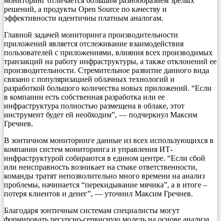
мониторинг отличается большим разнообразием зрелых
решений, а продукты Open Source по качеству и
эффективности идентичны платным аналогам.
Главной задачей мониторинга производительности
приложений является отслеживание взаимодействия
пользователей с приложениями, влияния всех производимых
транзакций на работу инфраструктуры, а также отклонений ее
производительности. Стремительное развитие данного вида
связано с популяризацией облачных технологий и
разработкой большого количества новых приложений. “Если
в компании есть собственная разработка или ее
инфраструктура полностью размещена в облаке, этот
инструмент будет ей необходим”, — подчеркнул Максим
Гречнев.
В зонтичном мониторинге данные из всех использующихся в
компании систем мониторинга и управления ИТ-
инфраструктурой собираются в едином центре. “Если сбой
или неисправность возникает на стыке ответственности,
команды тратят непозволительно много времени на анализ
проблемы, начинается “перекидывание мячика”, а в итоге –
потеря клиентов и денег”, — уточнил Максим Гречнев.
Благодаря зонтичным системам специалисты могут
формировать ресурсно-сервисную модель на основе анализа