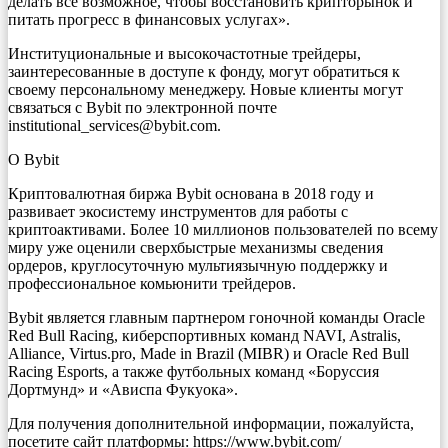
делать всё возможное, чтобы восстановить крипторынок и
питать прогресс в финансовых услугах».
Институциональные и высокочастотные трейдеры,
заинтересованные в доступе к фонду, могут обратиться к
своему персональному менеджеру. Новые клиенты могут
связаться с Bybit по электронной почте
institutional_services@bybit.com.
О Bybit
Криптовалютная биржа Bybit основана в 2018 году и
развивает экосистему инструментов для работы с
криптоактивами. Более 10 миллионов пользователей по всему
миру уже оценили сверхбыстрые механизмы сведения
ордеров, круглосуточную мультиязычную поддержку и
профессиональное комьюнити трейдеров.
Bybit является главным партнером гоночной команды Oracle
Red Bull Racing, киберспортивных команд NAVI, Astralis,
Alliance, Virtus.pro, Made in Brazil (MIBR) и Oracle Red Bull
Racing Esports, а также футбольных команд «Боруссия
Дортмунд» и «Ависпа Фукуока».
Для получения дополнительной информации, пожалуйста,
посетите сайт платформы: https://www.bybit.com/