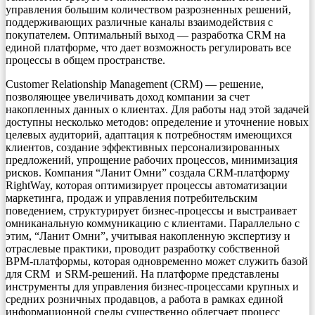
управления большим количеством разрозненных решений,
поддерживающих различные каналы взаимодействия с
покупателем. Оптимальный выход — разработка CRM на
единой платформе, что дает возможность регулировать все
процессы в общем пространстве.
Customer Relationship Management (CRM) — решение,
позволяющее увеличивать доход компании за счет
накопленных данных о клиентах. Для работы над этой задачей
доступны несколько методов: определение и уточнение новых
целевых аудиторий, адаптация к потребностям имеющихся
клиентов, создание эффективных персонализированных
предложений, упрощение рабочих процессов, минимизация
рисков. Компания “Ланит Омни” создала CRM-платформу
RightWay, которая оптимизирует процессы автоматизации
маркетинга, продаж и управления потребительским
поведением, структурирует бизнес-процессы и выстраивает
омниканальную коммуникацию с клиентами. Параллельно с
этим, “Ланит Омни”, учитывая накопленную экспертизу и
отраслевые практики, проводит разработку собственной
BPM-платформы, которая одновременно может служить базой
для CRM и SRM-решений. На платформе представлены
инструменты для управления бизнес-процессами крупных и
средних розничных продавцов, а работа в рамках единой
информационной среды существенно облегчает процесс