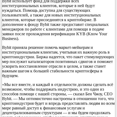
Bybit использует фонд для поддержки всех
институциональных клиентов, которые в ней будут
нуждаться. Помощь доступна для существующих
пользователей, а также для новых институциональных
клиентов, которые присоединятся к криптобирже. В
дополнение к фонду Bybit также предоставит специальных
менеджеров по работе с клиентами для помощи в подаче
заявки после прохождения верификации KYB (Know Your
Business).
Bybit приняла решение помочь маркет-мейкерам и
институциональным клиентам, учитывая их важную роль в
криптоиндустрии. Биржа надеется, что пакет стимулирующих
мер послужит катализатором позитивных сдвигов и поможет
ускорить восстановление отрасли в целом, а также станет
важным шагом к большей стабильности криптосферы в
будущем.
«Мы все вместе, и каждый в отдельности должны сделать всё
возможное, чтобы поддержать индустрию, и это один из
способов помощи с нашей стороны, — сказал Бен Чжоу, CEO
Bybit. — Мы оптимистично настроены в отношении того, что
криптоиндустрия будет и впредь предоставлять людям во всем
мире равный доступ к финансовым услугам и
децентрализованным структурам — и мы будем продолжать