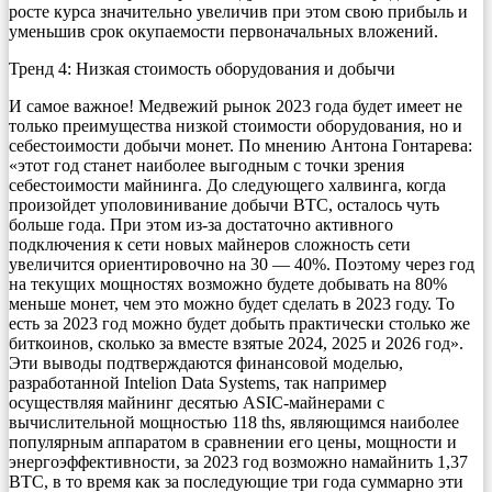
росте курса значительно увеличив при этом свою прибыль и
уменьшив срок окупаемости первоначальных вложений.
Тренд 4: Низкая стоимость оборудования и добычи
И самое важное! Медвежий рынок 2023 года будет имеет не
только преимущества низкой стоимости оборудования, но и
себестоимости добычи монет. По мнению Антона Гонтарева:
«этот год станет наиболее выгодным с точки зрения
себестоимости майнинга. До следующего халвинга, когда
произойдет уполовинивание добычи BTC, осталось чуть
больше года. При этом из-за достаточно активного
подключения к сети новых майнеров сложность сети
увеличится ориентировочно на 30 — 40%. Поэтому через год
на текущих мощностях возможно будете добывать на 80%
меньше монет, чем это можно будет сделать в 2023 году. То
есть за 2023 год можно будет добыть практически столько же
биткоинов, сколько за вместе взятые 2024, 2025 и 2026 год».
Эти выводы подтверждаются финансовой моделью,
разработанной Intelion Data Systems, так например
осуществляя майнинг десятью ASIC-майнерами с
вычислительной мощностью 118 ths, являющимся наиболее
популярным аппаратом в сравнении его цены, мощности и
энергоэффективности, за 2023 год возможно намайнить 1,37
BTC, в то время как за последующие три года суммарно эти