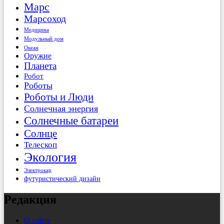
Марс
Марсоход
Медицина
Модульный дом
Океан
Оружие
Планета
Робот
Роботы
Роботы и Люди
Солнечная энергия
Солнечные батареи
Солнце
Телескоп
Экология
Электрокар
футуристический дизайн
Редакция
О сайте