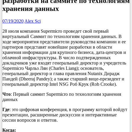
разработки на саммите по технологиям
хранения данных
07/19/2020
Alex Sci
28 июля компания Supermicro проведет свой первый
виртуальный Саммит по технологиям хранения данных. В
ходе мероприятия представители руководства компании и ее
партнеров представят новейшие разработки в области
хранения информации для крупного бизнеса, дата-центров и
облачной инфраструктуры. В число подтвержденных
докладчиков уже входят генеральный директор и учредитель
Supermicro Чарльз Лян (Charles Liang); основатель,
генеральный директор и глава правления Nutanix Дирадж
Пандей (Dheeraj Pandey); а также старший вице-президент и
генеральный директор Intel NSG Роб Крук (Rob Crooke).
Что
: Первый саммит Supermicro по технологиям хранения
данных
Где
: это цифровая конференция, в программу которой войдут
презентации, расширенные дискуссии и интерактивные
сессии вопросов и ответов.
Когда: