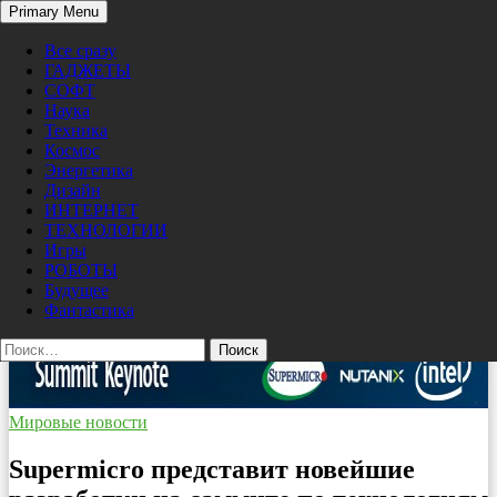
Search
Primary Menu
Skip
Pro/Hi-Tech
to
Все сразу
content
ГАДЖЕТЫ
СОФТ
Наука
Техника
Космос
Энергетика
Дизайн
ИНТЕРНЕТ
ТЕХНОЛОГИИ
Игры
РОБОТЫ
Будущее
Фантастика
Найти:
Мировые новости
Supermicro представит новейшие