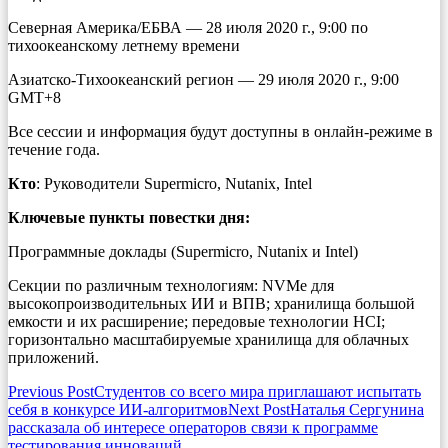
Северная Америка/ЕБВА — 28 июля 2020 г., 9:00 по
тихоокеанскому летнему времени
Азиатско-Тихоокеанский регион — 29 июля 2020 г., 9:00
GMT+8
Все сессии и информация будут доступны в онлайн-режиме в
течение года.
Кто
: Руководители Supermicro, Nutanix, Intel
Ключевые пункты повестки дня:
Программные доклады (Supermicro, Nutanix и Intel)
Cекции по различным технологиям: NVMe для
высокопроизводительных ИИ и ВПВ; хранилища большой
емкости и их расширение; передовые технологии HCI;
горизонтально масштабируемые хранилища для облачных
приложений.
Post
Previous Post
Студентов со всего мира приглашают испытать
себя в конкурсе ИИ-алгоритмов
Next Post
Наталья Сергунина
navigation
рассказала об интересе операторов связи к программе
тестирования инноваций