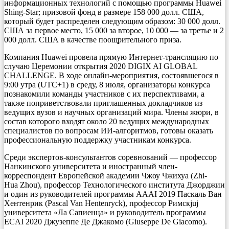
информационных технологий с помощью программы Huawei
Shing-Star; призовой фонд в размере 158 000 долл. США,
который будет распределен следующим образом: 30 000 долл.
США за первое место, 15 000 за второе, 10 000 — за третье и 2
000 долл. США в качестве поощрительного приза.
Компания Huawei провела прямую Интернет-трансляцию по
случаю Церемонии открытия 2020 DIGIX AI GLOBAL
CHALLENGE. В ходе онлайн-мероприятия, состоявшегося в
9:00 утра (UTC+1) в среду, 8 июля, организаторы конкурса
познакомили команды участников с их перспективами, а
также поприветствовали приглашенных докладчиков из
ведущих вузов и научных организаций мира. Члены жюри, в
состав которого входят около 20 ведущих международных
специалистов по вопросам ИИ-алгоритмов, готовы оказать
профессиональную поддержку участникам конкурса.
Среди экспертов-консультантов соревнований — профессор
Нанкинского университета и иностранный член-
корреспондент Европейской академии Чжоу Чжихуа (Zhi-
Hua Zhou), профессор Технологического института Джорджии
и один из руководителей программы AAAI 2019 Паскаль Ван
Хентенрик (Pascal Van Hentenryck), профессор Римскjuj
университета «Ла Сапиенца» и руководитель программы
ECAI 2020 Джузеппе Де Джакомо (Giuseppe De Giacomo).