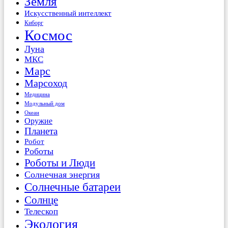
Земля
Искусственный интеллект
Киборг
Космос
Луна
МКС
Марс
Марсоход
Медицина
Модульный дом
Океан
Оружие
Планета
Робот
Роботы
Роботы и Люди
Солнечная энергия
Солнечные батареи
Солнце
Телескоп
Экология