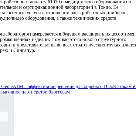
стройств по стандарту 61010 и медицинского оборудования по
ательной и сертификационной лабораторией в Токио. Ее
аналогичные услуги в отношении электробытовых приборов,
дио/видео оборудования, а также технических средств
 лаборатория намеревается в будущем расширить их ассортимен
промышленных изделий. Помимо этого нового структурного
ории и представительства во всех стратегических точках азиатс
рею и Сингапур.
: GenieATM – эффективное решение для борьбы с DDoS-атаками
 выгодное партнерство блоггерам