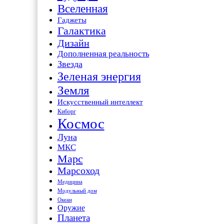
Вселенная
Гаджеты
Галактика
Дизайн
Дополненная реальность
Звезда
Зеленая энергия
Земля
Искусственный интеллект
Киборг
Космос
Луна
МКС
Марс
Марсоход
Медицина
Модульный дом
Океан
Оружие
Планета