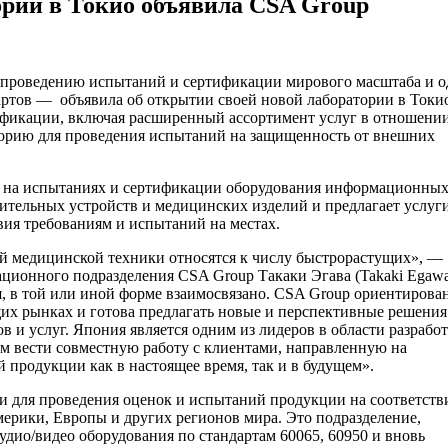
ории в Токио объявила CSA Group
 проведению испытаний и сертификации мирового масштаба и о
артов — объявила об открытии своей новой лаборатории в Токио
фикации, включая расширенный ассортимент услуг в отношени
орию для проведения испытаний на защищенность от внешних
я на испытаниях и сертификации оборудования информационны
рительных устройств и медицинских изделий и предлагает услуг
ия требованиям и испытаний на местах.
 медицинской техники относятся к числу быстрорастущих», —
ционного подразделения CSA Group Такаки Эгава (Takaki Egawa
я, в той или иной форме взаимосвязано. CSA Group ориентирова
щих рынках и готова предлагать новые и перспективные решения
 и услуг. Япония является одним из лидеров в области разрабо
м вести совместную работу с клиентами, направленную на
продукции как в настоящее время, так и в будущем».
и для проведения оценок и испытаний продукции на соответств
ерики, Европы и других регионов мира. Это подразделение,
ио/видео оборудования по стандартам 60065, 60950 и вновь