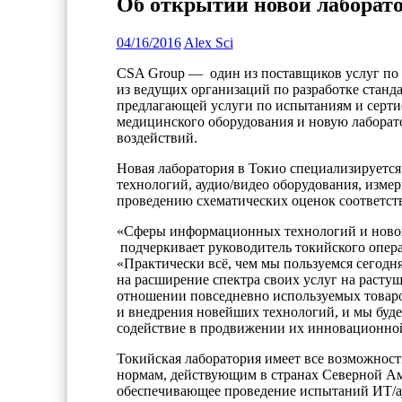
Об открытии новой лаборат
04/16/2016
Alex Sci
CSA Group — один из поставщиков услуг по
из ведущих организаций по разработке станд
предлагающей услуги по испытаниям и серти
медицинского оборудования и новую лаборат
воздействий.
Новая лаборатория в Токио специализируетс
технологий, аудио/видео оборудования, изме
проведению схематических оценок соответств
«Сферы информационных технологий и новой
подчеркивает руководитель токийского опера
«Практически всё, чем мы пользуемся сегодн
на расширение спектра своих услуг на расту
отношении повседневно используемых товаров
и внедрения новейших технологий, и мы буде
содействие в продвижении их инновационной 
Токийская лаборатория имеет все возможност
нормам, действующим в странах Северной Ам
обеспечивающее проведение испытаний ИТ/ауд