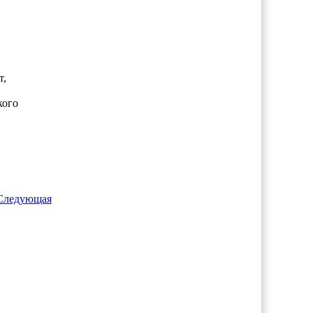
т,
кого
Следующая