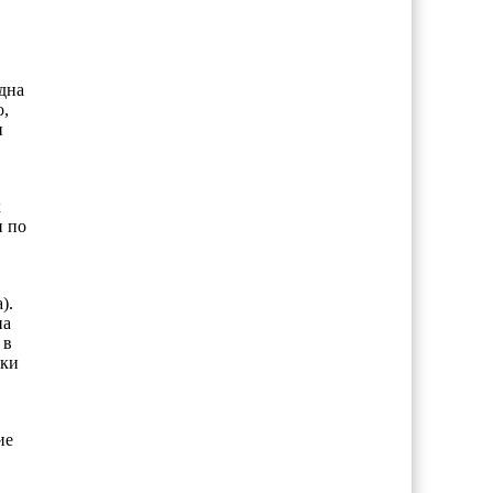
дна
,
и
х
и по
).
на
 в
тки
ие