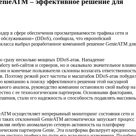
GenieATM – эффективное решение для
идер в сфере обеспечения просматриваемости трафика сети и
в обслуживании» (DDoS), сообщила, что европейский
класса выбрал разработанное компанией решение GenieATM для
но сразу несколько мощных DDoS-атак. Нападение
боту веб-сайтов и серверов, но и оказывало значительное влиян
ии и конечные пользователи склонны возлагать ответственность
в. Поэтому резкий рост частоты и масштабов DDoS-атак побуди
 компанию к поиску эффективного решения этой насущной
льного анализа, руководство компании остановило свой выбор на
естно с ее технологическим партнером. Основными факторами,
шения, стали его надежность и способность подавлять массивн
nieATM осуществляет непрерывный мониторинг состояния сети и
таких отклонений GenieATM автоматически запускает процесс
авляя любую аномальную сетевую активность на платформу
ическим партнером Genie. Эта платформа фильтрует вредоносн
ие чистого трафика по пути его исходного назначения. Подобны