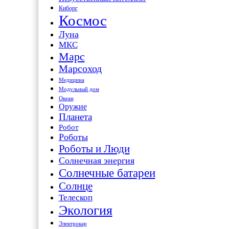
Киборг
Космос
Луна
МКС
Марс
Марсоход
Медицина
Модульный дом
Океан
Оружие
Планета
Робот
Роботы
Роботы и Люди
Солнечная энергия
Солнечные батареи
Солнце
Телескоп
Экология
Электрокар