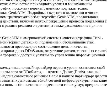
 атаки с точностью прикладного уровня и минимальным
трафик, поскольку перенаправлению подлежит только
енная GenieATM. Подробные сведения о выявлении и чистке
твом графического веб-интерфейса GenieATM, предоставляя
 действий, включая запуск/прекращение процесса подавления а
 в режиме реального времени, а также расследование причин
е GenieATM и американской системы «чистки» трафика Tier-1-
мониторинг, детекцию, подавление и отслеживание атак.
ляются превосходное соотношение цены и качества,
к и прикладных DDoS-атак, отсутствие рисков, связанных с лине
за трафика и доступ к услугам по управлению информационной
лекоммуникационный провайдер первого уровня остановил свой
ащиты сети от DDoS-атак, — отметил Дэнис (Denis), главный
Внедрив совместное решение Genie и нашего партнера-разработ
я защиты крупномасштабной сетевой инфраструктуры, наш клие
на повышении качества и надежности своих услуг, предоставля