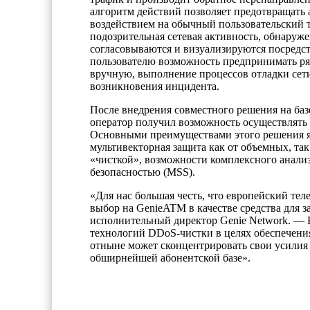
алгоритм действий позволяет предотвращать
воздействием на обычный пользовательский 
подозрительная сетевая активность, обнаруж
согласовываются и визуализируются посредс
пользователю возможность предпринимать ряд
вручную, выполнение процессов отладки сети
возникновения инцидента.
После внедрения совместного решения на баз
оператор получил возможность осуществлять 
Основными преимуществами этого решения яв
мультивекторная защита как от объемных, та
«чисткой», возможности комплексного анали
безопасностью (MSS).
«Для нас большая честь, что европейский те
выбор на GenieATM в качестве средства для з
исполнительный директор Genie Network. — 
технологий DDoS-чистки в целях обеспечени
отныне может сконцентрировать свои усилия 
обширнейшей абонентской базе».