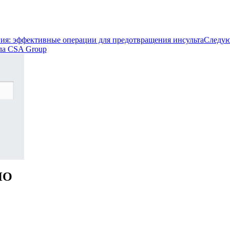
ия: эффективные операции для предотвращения инсульта
Следую
ла CSA Group
НО