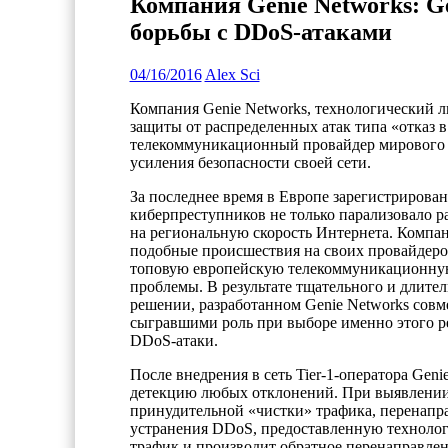
Компания Genie Networks: 
борьбы с DDoS-атаками
04/16/2016
Alex Sci
Компания Genie Networks, технологический л
защиты от распределенных атак типа «отказ 
телекоммуникационный провайдер мирового 
усиления безопасности своей сети.
За последнее время в Европе зарегистрирова
киберпреступников не только парализовало ра
на региональную скорость Интернета. Компан
подобные происшествия на своих провайдеро
топовую европейскую телекоммуникационную
проблемы. В результате тщательного и длите
решении, разработанном Genie Networks совм
сыгравшими роль при выборе именно этого ре
DDoS-атаки.
После внедрения в сеть Tier-1-оператора Ge
детекцию любых отклонений. При выявлении 
принудительной «чистки» трафика, перенапр
устранения DDoS, предоставленную технолог
трафик и производит обратное перенаправлен