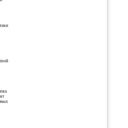
таки
йной
чика
нт
емых