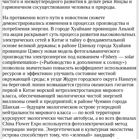
чистого и низкоуглеродного развития в дельте реки Янцзы и
гармоничном сосуществовании человека и природы.
На протяжении всего пути в новостном сюжете
демонстрировались изменения в процессах производства и
потребления энергии. В городе Хуайнане провинции Аньхой
эта акция раскрывает суть процесса развития высоковольтных
электрических сетей в Китае и тайну о фундаментальной
основе великой державы; в районе Цзиньху города Хуайаня
провинции Цзянсу новая модель фотогальванического
производства электроэнергии под названием «Fishery — solar
complementation» («Рыбоводство в дополнение к солнцу»)
позволила значительно повысить коэффициент использования
ресурсов и эффективно улучшить состояние местной
окружающей среды; в уезде Жудун городского округа Наньтун
на береговой линии возвышается группа океанских гигантов
первой в Китае морской ветроэлектростанции мирового
класса, обеспечивающей экологически чистой энергией
миллионы семей и предприятий; в районе Чунмин города
Шанхая — будущем экологическом острове углеродной
нейтральности мирового класса — по всей территории
курсируют экологически чистые автобусы, а во всех филиалах
China Flower Expo используется фотоэлектрический метод
генерации энергии. Энергетическая и культурная экосистема
острова способствует тому, что «зеленый» ландшафт