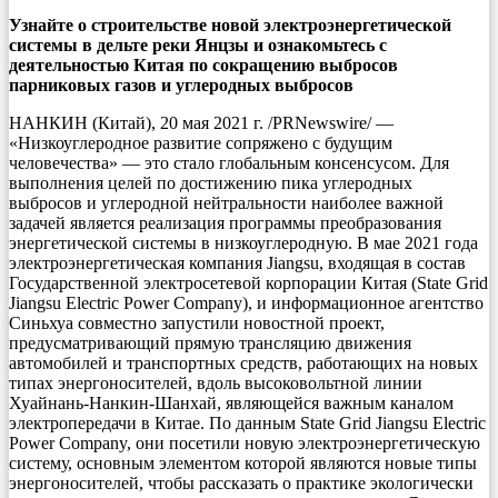
Узнайте о строительстве новой электроэнергетической
системы в дельте реки Янцзы и ознакомьтесь с
деятельностью Китая по сокращению выбросов
парниковых газов и углеродных выбросов
НАНКИН (Китай), 20 мая 2021 г. /PRNewswire/ —
«Низкоуглеродное развитие сопряжено с будущим
человечества» — это стало глобальным консенсусом. Для
выполнения целей по достижению пика углеродных
выбросов и углеродной нейтральности наиболее важной
задачей является реализация программы преобразования
энергетической системы в низкоуглеродную. В мае 2021 года
электроэнергетическая компания Jiangsu, входящая в состав
Государственной электросетевой корпорации Китая (State Grid
Jiangsu Electric Power Company), и информационное агентство
Синьхуа совместно запустили новостной проект,
предусматривающий прямую трансляцию движения
автомобилей и транспортных средств, работающих на новых
типах энергоносителей, вдоль высоковольтной линии
Хуайнань-Нанкин-Шанхай, являющейся важным каналом
электропередачи в Китае. По данным State Grid Jiangsu Electric
Power Company, они посетили новую электроэнергетическую
систему, основным элементом которой являются новые типы
энергоносителей, чтобы рассказать о практике экологически