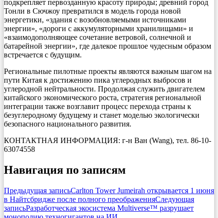
подкрепляет первозданную красоту природы; древний город
Тонли в Сючжоу превратился в модель города новой
энергетики, «здания с возобновляемыми источниками
энергии», «дороги с аккумуляторными хранилищами» и
«взаимодополняющее сочетание ветровой, солнечной и
батарейной энергии», где далекое прошлое чудесным образом
встречается с будущим.
Региональные пилотные проекты являются важным шагом на
пути Китая к достижению пика углеродных выбросов и
углеродной нейтральности. Продолжая служить двигателем
китайского экономического роста, стратегия региональной
интеграции также возглавит процесс перехода страны к
безуглеродному будущему и станет моделью экологически
безопасного национального развития.
КОНТАКТНАЯ ИНФОРМАЦИЯ: г-н Ван (Wang), тел. 86-10-
63074558
Навигация по записям
Предыдущая запись
Carlton Tower Jumeirah открывается 1 июня
в Найтсбридже после полного преображения
Следующая
запись
Разработческая экосистема Multiverse™ разрушает
монополию техногигантов на ИИ