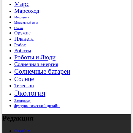
Марс
Марсоход
Медицина
Модульный дом
Океан
Оружие
Планета
Робот
Роботы
Роботы и Люди
Солнечная энергия
Солнечные батареи
Солнце
Телескоп
Экология
Электрокар
футуристический дизайн
Редакция
О сайте