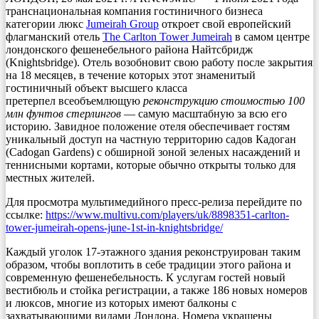
транснациональная компания гостиничного бизнеса
категории люкс
Jumeirah Group
откроет свой европейский
флагманский отель
The Carlton Tower Jumeirah
в самом центре
лондонского фешенебельного района Найтсбридж
(Knightsbridge). Отель возобновит свою работу после закрытия
на 18 месяцев, в течение которых этот знаменитый
гостиничный объект высшего класса
претерпел всеобъемлющую
реконструкцию стоимостью 100
млн фунтов стерлингов
— самую масштабную за всю его
историю. Завидное положение отеля обеспечивает гостям
уникальный доступ на частную территорию садов Кадоган
(Cadogan Gardens) с обширной зоной зеленых насаждений и
теннисными кортами, которые обычно открыты только для
местных жителей.
Для просмотра мультимедийного пресс-релиза перейдите по
ссылке:
https://www.multivu.com/players/uk/8898351-carlton-
tower-jumeirah-opens-june-1st-in-knightsbridge/
Каждый уголок 17-этажного здания реконструирован таким
образом, чтобы воплотить в себе традиции этого района и
современную фешенебельность. К услугам гостей новый
вестибюль и стойка регистрации, а также 186 новых номеров
и люксов, многие из которых имеют балконы с
захватывающими видами Лондона. Номера украшены