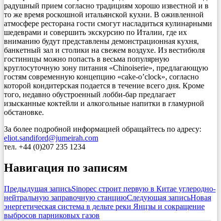
радушный прием согласно традициям хорошо известной и в
то же время роскошной итальянской кухни. В оживленной
атмосфере ресторана гости смогут насладиться кулинарными
шедеврами и совершить экскурсию по Италии, где их
вниманию будут представлены демонстрационная кухня,
банкетный зал и столики на свежем воздухе. Из вестибюля
гостиницы можно попасть в весьма популярную
круглосуточную зону питания «Chinoiserie», предлагающую
гостям современную концепцию «cake-o’clock», согласно
которой кондитерская подается в течение всего дня. Кроме
того, недавно обустроенный лобби-бар предлагает
изысканные коктейли и алкогольные напитки в гламурной
обстановке.
За более подробной информацией обращайтесь по адресу:
eliot.sandiford@jumeirah.com
тел. +44 (0)207 235 1234
Навигация по записям
Предыдущая запись
Sinopec строит первую в Китае углеродно-
нейтральную заправочную станцию
Следующая запись
Новая
энергетическая система в дельте реки Янцзы и сокращение
выбросов парниковых газов