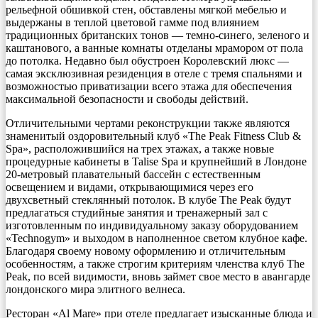
рельефной обшивкой стен, обставлены мягкой мебелью и
выдержаны в теплой цветовой гамме под влиянием
традиционных британских тонов — темно-синего, зеленого и
каштанового, а ванные комнаты отделаны мрамором от пола
до потолка. Недавно был обустроен Королевский люкс —
самая эксклюзивная резиденция в отеле с тремя спальнями и
возможностью приватизации всего этажа для обеспечения
максимальной безопасности и свободы действий.
Отличительными чертами реконструкции также являются
знаменитый оздоровительный клуб «The Peak Fitness Club &
Spa», расположившийся на трех этажах, а также новые
процедурные кабинеты в Talise Spa и крупнейший в Лондоне
20-метровый плавательный бассейн с естественным
освещением и видами, открывающимися через его
двухсветный стеклянный потолок. В клубе The Peak будут
предлагаться студийные занятия и тренажерный зал с
изготовленным по индивидуальному заказу оборудованием
«Technogym» и выходом в наполненное светом клубное кафе.
Благодаря своему новому оформлению и отличительным
особенностям, а также строгим критериям членства клуб The
Peak, по всей видимости, вновь займет свое место в авангарде
лондонского мира элитного велнеса.
Ресторан «Al Mare» при отеле предлагает изысканные блюда и