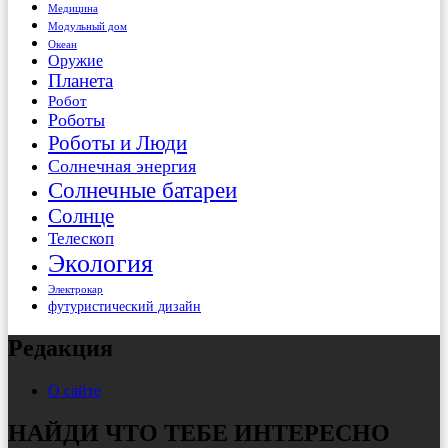
Медицина
Модульный дом
Океан
Оружие
Планета
Робот
Роботы
Роботы и Люди
Солнечная энергия
Солнечные батареи
Солнце
Телескоп
Экология
Электрокар
футуристический дизайн
Редакция
О сайте
НАЙДИ ЧТО ТЕБЕ ИНТЕРЕСНО