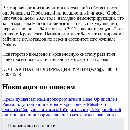
Всемирная организация интеллектуальной собственности
опубликовала Глобальный инновационный индекс (Global
Innovation Index) 2020 года, наглядно демонстрирующий, что
за четыре года Нанкин добился значительных улучшений,
переместившись с 94-го места в 2017 году на текущую 21-ю
строчку. Кроме того, Нанкин занимает 8-е место в мировом
рейтинге наукоградов по версии авторитетного журнала
Nature.
Новаторство внедрено в кровеносную систему развития
Нанкина и стало отличительной чертой этого города.
КОНТАКТНАЯ ИНФОРМАЦИЯ: г-н Ван (Wang), +86-10-
63074558
Навигация по записям
Предыдущая запись
Широкоформатный Head-Up дисплей
Panasonic установили в новом кроссовере Mitsubishi
Outlander
Следующая запись
Победительницей Европейской
олимпиады по информатике стала московская школьница
Подпишись на новости: