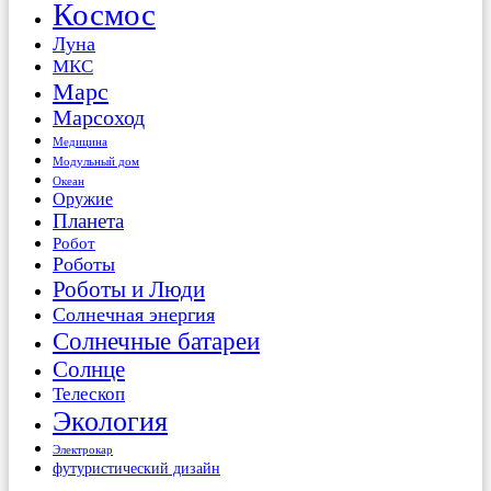
Космос
Луна
МКС
Марс
Марсоход
Медицина
Модульный дом
Океан
Оружие
Планета
Робот
Роботы
Роботы и Люди
Солнечная энергия
Солнечные батареи
Солнце
Телескоп
Экология
Электрокар
футуристический дизайн