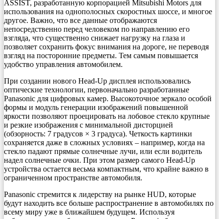
ASSIST, разработанную корпорацией Mitsubishi Motors для
использования на однополосных скоростных шоссе, и многое
другое. Важно, что все данные отображаются
непосредственно перед человеком по направлению его
взгляда, что существенно снижает нагрузку на глаза и
позволяет сохранить фокус внимания на дороге, не переводя
взгляд на посторонние предметы. Тем самым повышается
удобство управления автомобилем.
При создании нового Head-Up дисплея использовались
оптические технологии, первоначально разработанные
Panasonic для цифровых камер. Высокоточное зеркало особой
формы и модуль генерации изображений повышенной
яркости позволяют проецировать на лобовое стекло крупные
и резкие изображения с минимальной дисторцией
(обзорность: 7 градусов × 3 градуса). Четкость картинки
сохраняется даже в сложных условиях – например, когда на
стекло падают прямые солнечные лучи, или если водитель
надел солнечные очки. При этом размер самого Head-Up
устройства остается весьма компактным, что крайне важно в
ограниченном пространстве автомобиля.
Panasonic стремится к лидерству на рынке HUD, которые
будут находить все больше распространение в автомобилях по
всему миру уже в ближайшем будущем. Используя