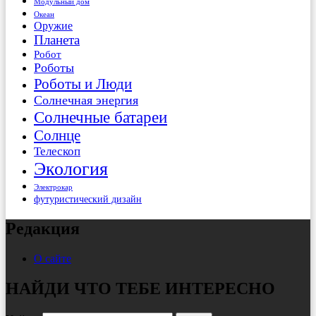
Модульный дом
Океан
Оружие
Планета
Робот
Роботы
Роботы и Люди
Солнечная энергия
Солнечные батареи
Солнце
Телескоп
Экология
Электрокар
футуристический дизайн
Редакция
О сайте
НАЙДИ ЧТО ТЕБЕ ИНТЕРЕСНО