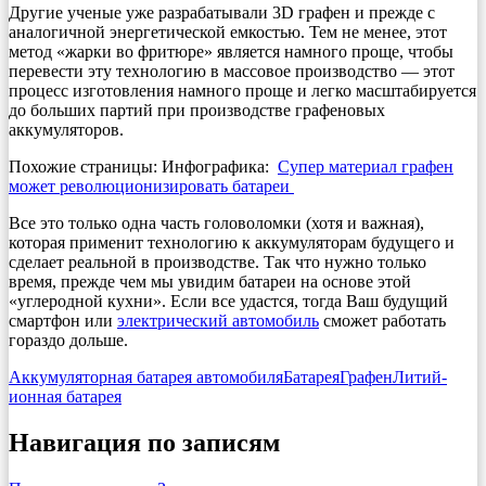
Другие ученые уже разрабатывали 3D графен и прежде с
аналогичной энергетической емкостью. Тем не менее, этот
метод «жарки во фритюре» является намного проще, чтобы
перевести эту технологию в массовое производство — этот
процесс изготовления намного проще и легко масштабируется
до больших партий при производстве графеновых
аккумуляторов.
Похожие страницы: Инфографика:
Супер материал графен
может революционизировать батареи
Все это только одна часть головоломки (хотя и важная),
которая применит технологию к аккумуляторам будущего и
сделает реальной в производстве. Так что нужно только
время, прежде чем мы увидим батареи на основе этой
«углеродной кухни». Если все удастся, тогда Ваш будущий
смартфон или
электрический автомобиль
сможет работать
гораздо дольше.
Аккумуляторная батарея автомобиля
Батарея
Графен
Литий-
ионная батарея
Навигация по записям