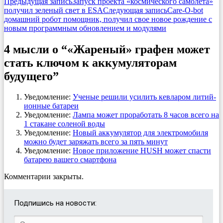
Предыдущая запись
Запуск проекта «космического самолета»
получил зеленый свет в ESA
Следующая запись
Care-O-bot
домашний робот помощник, получил свое новое рождение с
новым программным обновлением и модулями
4 мысли о “«Жареный» графен может
стать ключом к аккумуляторам
будущего”
Уведомление:
Ученые решили усилить кевларом литий-
ионные батареи
Уведомление:
Лампа может проработать 8 часов всего на
1 стакане соленой воды
Уведомление:
Новый аккумулятор для электромобиля
можно будет заряжать всего за пять минут
Уведомление:
Новое приложение HUSH может спасти
батарею вашего смартфона
Комментарии закрыты.
Подпишись на новости: