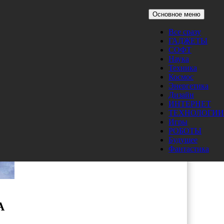
Основное меню
Все сразу
ГАДЖЕТЫ
СОФТ
Наука
Техника
Космос
Энергетика
Дизайн
ИНТЕРНЕТ
ТЕХНОЛОГИИ
Игры
РОБОТЫ
Будущее
Фантастика
A