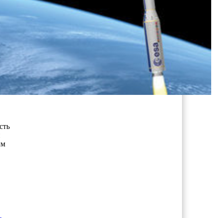
сть
н
ым