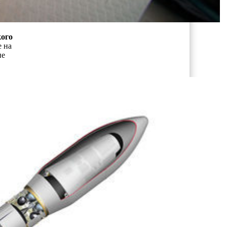
ого
 на
ие