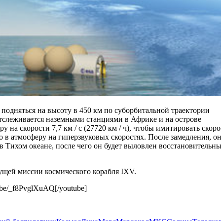
подняться на высоту в 450 км по суборбитальной траектории
 отслеживается наземными станциями в Африке и на острове
на скорости 7,7 км / с (27720 км / ч), чтобы имитировать скоро
 в атмосферу на гиперзвуковых скоростях. После замедления, о
в Тихом океане, после чего он будет выловлен восстановительн
ущей миссии космического корабля IXV.
u.be/_f8PvglXuAQ[/youtube]