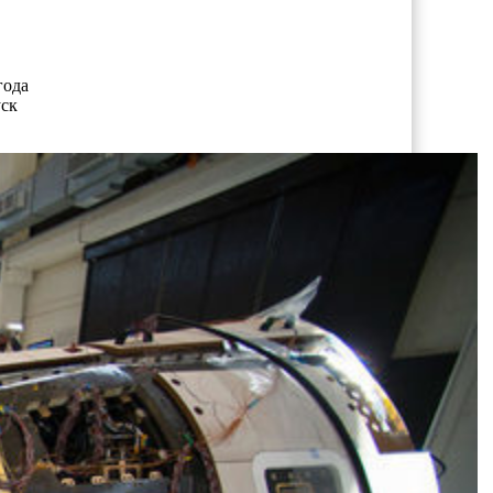
года
уск