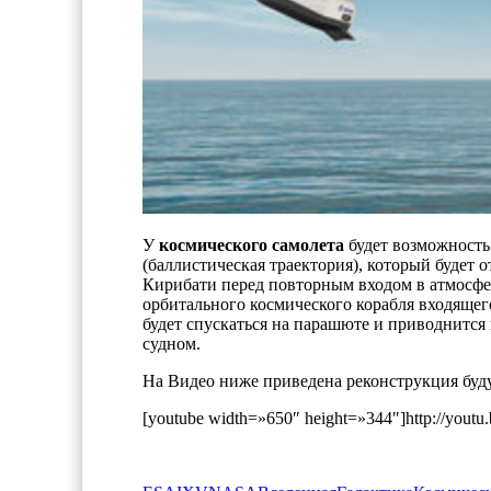
У
космического самолета
будет возможность 
(баллистическая траектория), который будет
Кирибати перед повторным входом в атмосферу 
орбитального космического корабля входящего
будет спускаться на парашюте и приводнится 
судном.
На Видео ниже приведена реконструкция буд
[youtube width=»650″ height=»344″]http://yout