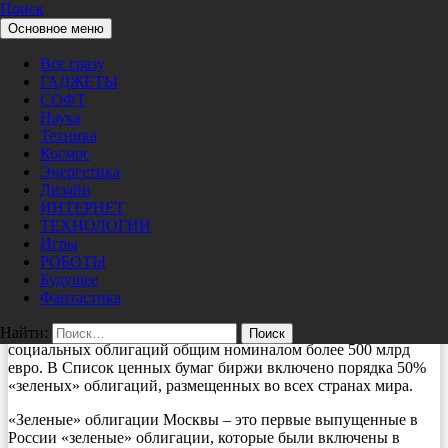
Поиск
Перейти к содержимому
Основное меню
Pro/Hi-Tech
Мировые новости
Все сразу
«Зеленые» облигации Москвы
ГАДЖЕТЫ
включены в Список ценных бумаг
СОФТ
Наука
Люксембургской биржи
Техника
Космос
Энергетика
09/15/2021
nat
Дизайн
Выпуск «зеленых» облигаций Москвы (74-й выпуск
ИНТЕРНЕТ
государственных облигаций города) 15 сентября 2021 года
ТЕХНОЛОГИИ
включен в информационную часть Списка ценных бумаг
Игры
Люксембургской биржи.
РОБОТЫ
Будущее
Люксембургская биржа является ведущей биржевой
Фантастика
площадкой мира для облигаций устойчивого развития, на
которой представлено более 1000 выпусков «зеленых» и
Найти:
социальных облигаций общим номиналом более 500 млрд
евро. В Список ценных бумаг биржи включено порядка 50%
«зеленых» облигаций, размещенных во всех странах мира.
«Зеленые» облигации Москвы – это первые выпущенные в
России «зеленые» облигации, которые были включены в