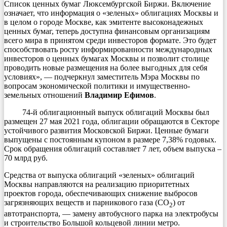
Список ценных бумаг Люксембургской Биржи. Включение
означает, что информация о «зеленых» облигациях Москвы и
в целом о городе Москве, как эмитенте высоконадежных
ценных бумаг, теперь доступна финансовым организациям
всего мира в принятом среди инвесторов формате. Это будет
способствовать росту информированности международных
инвесторов о ценных бумагах Москвы и позволит столице
проводить новые размещения на более выгодных для себя
условиях», — подчеркнул заместитель Мэра Москвы по
вопросам экономической политики и имущественно-
земельных отношений
Владимир Ефимов
.
74-й облигационный выпуск облигаций Москвы был
размещен 27 мая 2021 года, облигации обращаются в Секторе
устойчивого развития Московской Биржи. Ценные бумаги
выпущены с постоянным купоном в размере 7,38% годовых.
Срок обращения облигаций составляет 7 лет, объем выпуска –
70 млрд руб.
Средства от выпуска облигаций «зеленых» облигаций
Москвы направляются на реализацию приоритетных
проектов города, обеспечивающих снижение выбросов
загрязняющих веществ и парникового газа (СО
) от
2
автотранспорта, — замену автобусного парка на электробусы
и строительство Большой кольцевой линии метро.