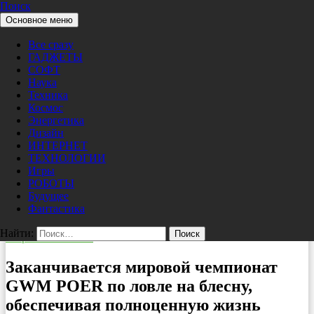
Поиск
Перейти к содержимому
Основное меню
Pro/Hi-Tech
Все сразу
ГАДЖЕТЫ
СОФТ
Наука
Техника
Космос
Энергетика
Дизайн
ИНТЕРНЕТ
ТЕХНОЛОГИИ
Игры
РОБОТЫ
Будущее
Фантастика
Найти:
Мировые новости
Заканчивается мировой чемпионат
GWM POER по ловле на блесну,
обеспечивая полноценную жизнь