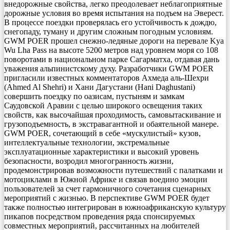
внедорожные свойства, легко преодолевает неблагоприятные
дорожные условия во время испытания на подъем на Эверест.
В процессе поездки проверялась его устойчивость к дождю,
снегопаду, туману и другим сложным погодным условиям.
GWM POER прошел снежно-ледяные дороги на перевале Kya
Wu Lha Pass на высоте 5200 метров над уровнем моря со 108
поворотами в национальном парке Сагарматха, отдавая дань
уважения альпинистскому духу. Разработчики GWM POER
пригласили известных комментаторов Ахмеда аль-Шехри
(Ahmed Al Shehri) и Хани Дагустани (Hani Daghustani)
совершить поездку по оазисам, пустыням и замкам
Саудовской Аравии с целью широкого освещения таких
свойств, как высочайшая проходимость, самовытаскивание и
грузоподъемность, в экстравагантной и обаятельной манере.
GWM POER, сочетающий в себе «мускулистый» кузов,
интеллектуальные технологии, экстремальные
эксплуатационные характеристики и высокий уровень
безопасности, возродил многогранность жизни,
продемонстрировав возможности путешествий с палатками и
мотоциклами в Южной Африке и связав воедино эмоции
пользователей за счет гармоничного сочетания сценарных
мероприятий с жизнью. В перспективе GWM POER будет
также полностью интегрирован в южноафриканскую культуру
пикапов посредством проведения ряда спонсируемых
совместных мероприятий, рассчитанных на любителей