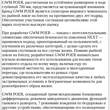
GWM POER, рассчитанная на устойчивое размещение в воде
глубиной 700 мм, представляется заслуживающей внимания.
Бренд GWM POER является спонсором мирового чемпионата
по рыбной ловле на блесну на протяжении двух лет подряд.
Обеспечение участников состязания автомобилями этой
марки получило высокую оценку.
При разработке GWM POER — пикапа с интеллектуальными
элементами обеспечения безопасности поколения NEXT —
применялся подход, ориентированный на пользователей, с
изучением их различных категорий, с целью сделать его
хорошим спутником на все случаи жизни. Помимо рыбной
ловли на блесну, разработчики GWM POER внимательно
изучали возможности его использования для восьми типов
активного отдыха по всему миру, включая езду по
пересеченной местности, экспедиции и многодневные
переезды, где пользователям из разных стран
демонстрировались его эксплуатационные качества в любых
экстремальных условиях и безграничные возможности для
разнообразного образа жизни.
GWM POER, оснащенный тремя механизмами блокировки
дифференциала, режимом замедленного движения, функцией
танкового разворота, 7 режимами вождения по бездорожью и
другими устройствами, обеспечивающими его полноценные