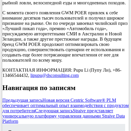
рыбной ловли, велосипедной езды и многодневных походов.
С момента своего появления GWM POER привлек к себе
внимание десятков тысяч пользователей и получил широкое
признание на рынке. Он по очереди завоевал чилийский приз
«Лучший пикап года», премию «Автомобиль года»,
присуждаемую авторитетными СМИ в Австралии и Новой
Зеландии, а также другие престижные награды. В будущем
бренд GWM POER продолжит оптимизировать свою
продукцию, совершенствовать сценарии ее использования и
создавать еще более потрясающие впечатления от нее для
пользователей по всему миру.
КОНТАКТНАЯ ИНФОРМАЦИЯ: Pupu Li (Пупу Ли), +86-
13466544432,
lipupu@dsconsulting.com
Навигация по записям
Предыдущая запись
Новая версия Centric Software® PLM
обеспечивает оптимальный опыт взаимодействия с продуктом
для потребителя
Следующая запись
Straive представляет
универсальную платформу управления данными Straive Data
Platform