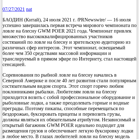
07/27/2021
nat
БАОДИН (Китай), 24 июля 2021 г. /PRNewswire/ — 16 июля
успешно завершилась первая встреча мирового чемпионата по
ловле на блесну GWM POER 2021 года. Чемпионат привлек
множество высококвалифицированных участников
состязаний по ловле на блесну и зрительскую аудиторию из
различных сфер интересов. Этот чемпионат, освещаемый
более чем 350 средствами массовой информации и
транслируемый в прямом эфире по Интернету, стал настоящей
сенсацией.
Соревнования по рыбной ловле на блесну начались в
Северной Америке и после 40 лет развития стали популярным
состязательным видом спорта. Этот спорт горячо любим
поклонниками рыбалки. Любителям ловли на блесну
приходится возить с собой профессиональное оборудование и
рыболовные лодки, а также преодолевать горные и водные
преграды. Поэтому пикапы, способные перемещаться по
бездорожью, буксировать прицепы и перевозить грузы,
должны являться их обязательным атрибутом. Независимый и
открытый багажник GWM POER идеально подходит для
размещения грузов и обеспечивает легкую буксировку лодки
в любое место. В глазах любителей ловли на блесну модель