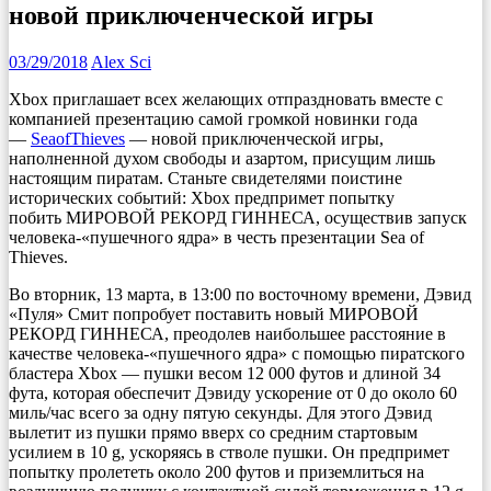
новой приключенческой игры
03/29/2018
Alex Sci
Xbox приглашает всех желающих отпраздновать вместе с
компанией презентацию самой громкой новинки года
—
SeaofThieves
— новой приключенческой игры,
наполненной духом свободы и азартом, присущим лишь
настоящим пиратам. Станьте свидетелями поистине
исторических событий: Xbox предпримет попытку
побить МИРОВОЙ РЕКОРД ГИННЕСА, осуществив запуск
человека-«пушечного ядра» в честь презентации Sea of
Thieves.
Во вторник, 13 марта, в 13:00 по восточному времени, Дэвид
«Пуля» Смит попробует поставить новый МИРОВОЙ
РЕКОРД ГИННЕСА, преодолев наибольшее расстояние в
качестве человека-«пушечного ядра» с помощью пиратского
бластера Xbox — пушки весом 12 000 футов и длиной 34
фута, которая обеспечит Дэвиду ускорение от 0 до около 60
миль/час всего за одну пятую секунды. Для этого Дэвид
вылетит из пушки прямо вверх со средним стартовым
усилием в 10 g, ускоряясь в стволе пушки. Он предпримет
попытку пролететь около 200 футов и приземлиться на