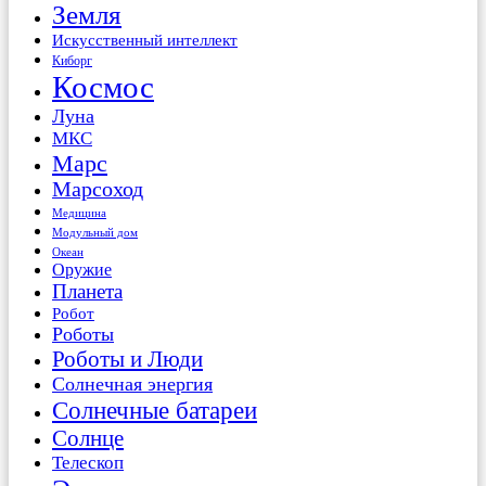
Земля
Искусственный интеллект
Киборг
Космос
Луна
МКС
Марс
Марсоход
Медицина
Модульный дом
Океан
Оружие
Планета
Робот
Роботы
Роботы и Люди
Солнечная энергия
Солнечные батареи
Солнце
Телескоп