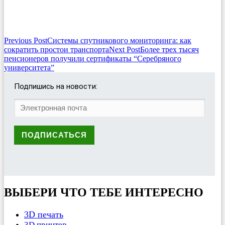
Post
Previous Post
Системы спутникового мониторинга: как
сократить простои транспорта
Next Post
Более трех тысяч
navigation
пенсионеров получили сертификаты “Серебряного
университета”
Подпишись на новости:
ВЫБЕРИ ЧТО ТЕБЕ ИНТЕРЕСНО
3D печать
3D принтер