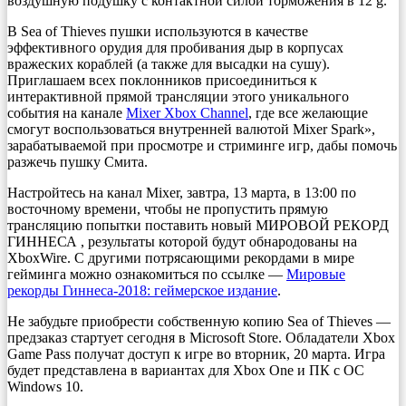
воздушную подушку с контактной силой торможения в 12 g.
В Sea of Thieves пушки используются в качестве
эффективного орудия для пробивания дыр в корпусах
вражеских кораблей (а также для высадки на сушу).
Приглашаем всех поклонников присоединиться к
интерактивной прямой трансляции этого уникального
события на канале
Mixer Xbox Channel
, где все желающие
смогут воспользоваться внутренней валютой Mixer Spark»,
зарабатываемой при просмотре и стриминге игр, дабы помочь
разжечь пушку Смита.
Настройтесь на канал Mixer, завтра, 13 марта, в 13:00 по
восточному времени, чтобы не пропустить прямую
трансляцию попытки поставить новый МИРОВОЙ РЕКОРД
ГИННЕСА , результаты которой будут обнародованы на
XboxWire. С другими потрясающими рекордами в мире
гейминга можно ознакомиться по ссылке —
Мировые
рекорды Гиннеса-2018: геймерское издание
.
Не забудьте приобрести собственную копию Sea of Thieves —
предзаказ стартует сегодня в Microsoft Store. Обладатели Xbox
Game Pass получат доступ к игре во вторник, 20 марта. Игра
будет представлена в вариантах для Xbox One и ПК с ОС
Windows 10.