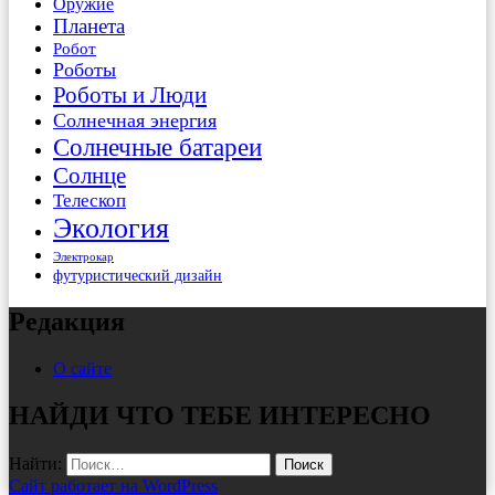
Оружие
Планета
Робот
Роботы
Роботы и Люди
Солнечная энергия
Солнечные батареи
Солнце
Телескоп
Экология
Электрокар
футуристический дизайн
Редакция
О сайте
НАЙДИ ЧТО ТЕБЕ ИНТЕРЕСНО
Найти:
Сайт работает на WordPress