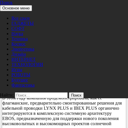
Поиск
Перейти к содержимому
Основное меню
Pro/Hi-Tech
ТЕХНОЛОГИИ
Все сразу
Voltage Energy демонстрирует
ГАДЖЕТЫ
предварительно смонтированные
СОФТ
Наука
решения для кабельной проводки на
Техника
выставке Intersolar Europe 2026
Космос
Энергетика
Дизайн
06/25/2026
nat
ИНТЕРНЕТ
ТЕХНОЛОГИИ
С 23 по 25 июня компания Voltage Energy Group («Voltage
Игры
Energy»), ведущий мировой поставщик решений в области
РОБОТЫ
электрической инфраструктуры солнечных электростанций
Будущее
(Electrical Balance of System, EBOS) для крупномасштабных
Фантастика
проектов солнечной энергетики, представила свои системные
решения EBOS на выставке Intersolar Europe 2026 в Мюнхене.
Найти:
В этом году компания продемонстрировала, как ее
флагманские, предварительно смонтированные решения для
кабельной проводки LYNX PLUS и IBEX PLUS органично
интегрируются в комплексную системную архитектуру
EBOS, предназначенную для поддержки нового поколения
высоковольтных и высокомощных проектов солнечной