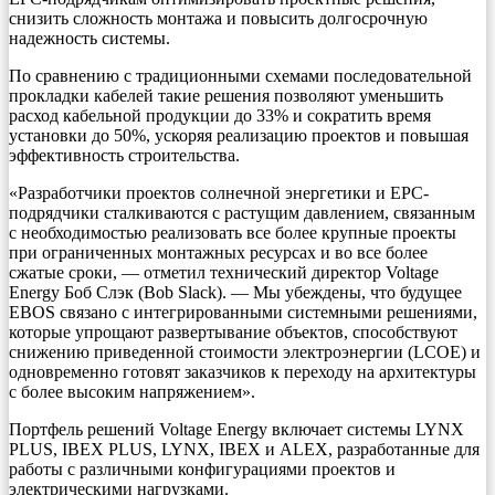
снизить сложность монтажа и повысить долгосрочную
надежность системы.
По сравнению с традиционными схемами последовательной
прокладки кабелей такие решения позволяют уменьшить
расход кабельной продукции до 33% и сократить время
установки до 50%, ускоряя реализацию проектов и повышая
эффективность строительства.
«Разработчики проектов солнечной энергетики и EPC-
подрядчики сталкиваются с растущим давлением, связанным
с необходимостью реализовать все более крупные проекты
при ограниченных монтажных ресурсах и во все более
сжатые сроки, — отметил технический директор Voltage
Energy Боб Слэк (Bob Slack). — Мы убеждены, что будущее
EBOS связано с интегрированными системными решениями,
которые упрощают развертывание объектов, способствуют
снижению приведенной стоимости электроэнергии (LCOE) и
одновременно готовят заказчиков к переходу на архитектуры
с более высоким напряжением».
Портфель решений Voltage Energy включает системы LYNX
PLUS, IBEX PLUS, LYNX, IBEX и ALEX, разработанные для
работы с различными конфигурациями проектов и
электрическими нагрузками.