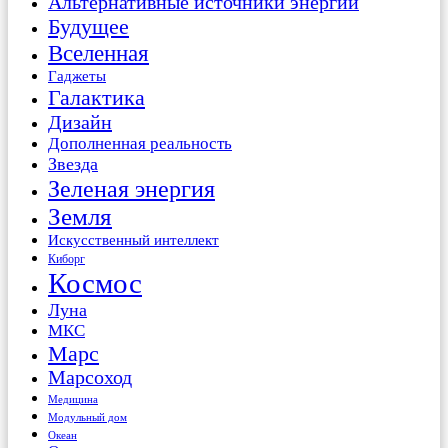
Альтернативные источники энергии
Будущее
Вселенная
Гаджеты
Галактика
Дизайн
Дополненная реальность
Звезда
Зеленая энергия
Земля
Искусственный интеллект
Киборг
Космос
Луна
МКС
Марс
Марсоход
Медицина
Модульный дом
Океан