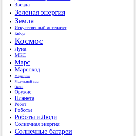
Звезда
Зеленая энергия
Земля
Искусственный интеллект
Киборг
Космос
Луна
МКС
Марс
Марсоход
Медицина
Модульный дом
Океан
Оружие
Планета
Робот
Роботы
Роботы и Люди
Солнечная энергия
Солнечные батареи