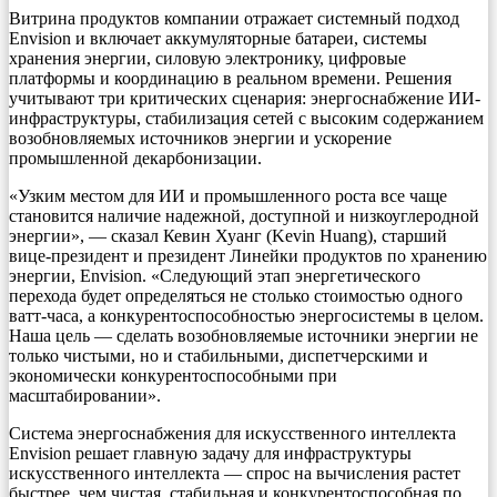
Витрина продуктов компании отражает системный подход
Envision и включает аккумуляторные батареи, системы
хранения энергии, силовую электронику, цифровые
платформы и координацию в реальном времени. Решения
учитывают три критических сценария: энергоснабжение ИИ-
инфраструктуры, стабилизация сетей с высоким содержанием
возобновляемых источников энергии и ускорение
промышленной декарбонизации.
«Узким местом для ИИ и промышленного роста все чаще
становится наличие надежной, доступной и низкоуглеродной
энергии», — сказал Кевин Хуанг (Kevin Huang), старший
вице-президент и президент Линейки продуктов по хранению
энергии, Envision. «Следующий этап энергетического
перехода будет определяться не столько стоимостью одного
ватт-часа, а конкурентоспособностью энергосистемы в целом.
Наша цель — сделать возобновляемые источники энергии не
только чистыми, но и стабильными, диспетчерскими и
экономически конкурентоспособными при
масштабировании».
Система энергоснабжения для искусственного интеллекта
Envision решает главную задачу для инфраструктуры
искусственного интеллекта — спрос на вычисления растет
быстрее, чем чистая, стабильная и конкурентоспособная по