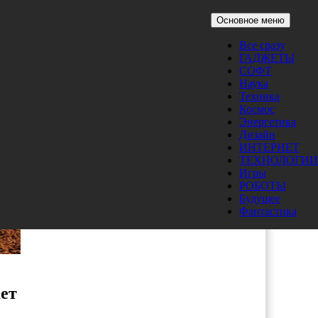
Основное меню
Все сразу
ГАДЖЕТЫ
СОФТ
Наука
Техника
Космос
Энергетика
Дизайн
ИНТЕРНЕТ
ТЕХНОЛОГИИ
Игры
РОБОТЫ
Будущее
Фантастика
ет