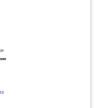
да
ение
ого