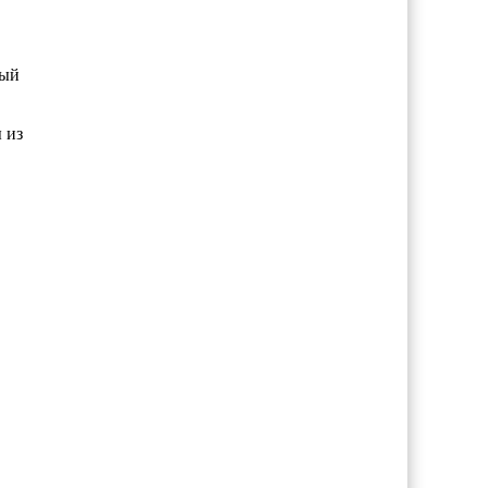
ный
 из