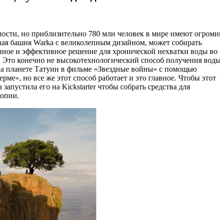
ности, но приблизительно 780 млн человек в мире имеют огром
ная башня Warka с великолепным дизайном, может собирать
упное и эффективное решение для хронической нехватки воды во
). Это конечно не высокотехнологический способ получения воды
 на планете Татуин в фильме «Звездные войны» с помощью
е», но все же этот способ работает и это главное. Чтобы этот
запустила его на Kickstarter чтобы собрать средства для
иопии.