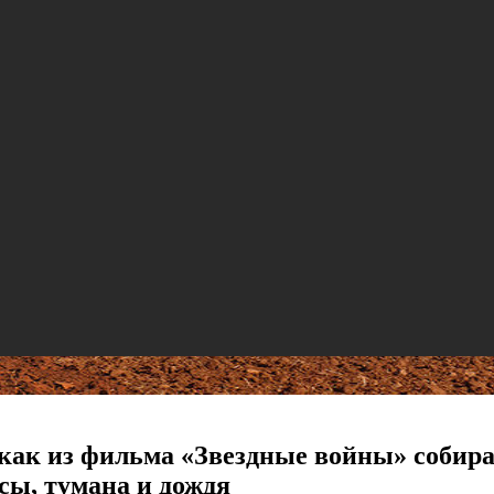
как из фильма «Звездные войны» собира
осы, тумана и дождя