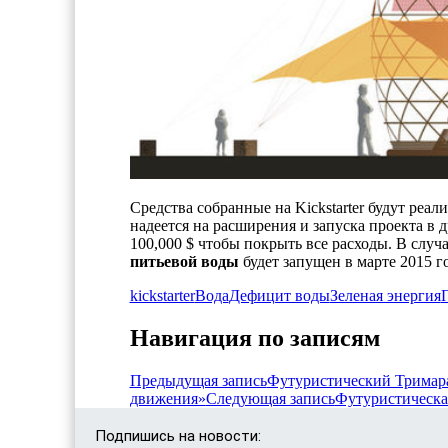
Средства собранные на Kickstarter будут ре
надеется на расширения и запуска проекта в 
100,000 $ чтобы покрыть все расходы. В слу
питьевой воды
будет запущен в марте 2015 го
kickstarter
Вода
Дефицит воды
Зеленая энергия
Навигация по записям
Предыдущая запись
Футуристический Тримара
движения»
Следующая запись
Футуристическа
Подпишись на новости: