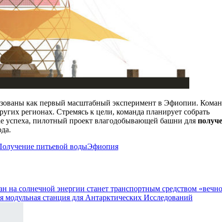
ализованы как первый масштабный эксперимент в Эфиопии. Коман
других регионах. Стремясь к цели, команда планирует собрать
чае успеха, пилотный проект влагодобывающей башни для
получ
да.
Получение питьевой воды
Эфиопия
н на солнечной энергии станет транспортным средством «вечн
я модульная станция для Антарктических Исследований