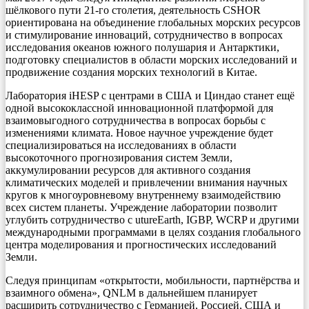
шёлкового пути 21-го столетия, деятельность CSHOR
ориентирована на объединение глобальных морских ресурсов
и стимулирование инноваций, сотрудничество в вопросах
исследования океанов южного полушария и Антарктики,
подготовку специалистов в области морских исследований и
продвижение создания морских технологий в Китае.
Лаборатория iHESP с центрами в США и Циндао станет ещё
одной высококлассной инновационной платформой для
взаимовыгодного сотрудничества в вопросах борьбы с
изменениями климата. Новое научное учреждение будет
специализироваться на исследованиях в области
высокоточного прогнозирования систем Земли,
аккумулировании ресурсов для активного создания
климатических моделей и привлечении внимания научных
кругов к многоуровневому внутреннему взаимодействию
всех систем планеты. Учреждение лаборатории позволит
углубить сотрудничество с utureEarth, IGBP, WCRP и другими
международными программами в целях создания глобального
центра моделирования и прогностических исследований
Земли.
Следуя принципам «открытости, мобильности, партнёрства и
взаимного обмена», QNLM в дальнейшем планирует
расширить сотрудничество с Германией, Россией, США и