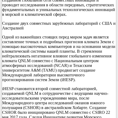
созданием глобальной сети совместных инноваций и
проводит исследования в области передовых, стратегических
фундаментальных и уникальных технологических инноваций
в морской и климатической сферах.
Создание двух совместных зарубежных лабораторий с США и
Австралией
Одной из важнейших стоящих перед миром задач является
составление точных и подробных прогнозов климата Земли с
помощью высокоточных компьютеров и на основании модели
климатической системы нашей планеты. В стремлении
нейтрализовать негативное влияние глобального изменения
климата QNLM совместно с Национальным центром
атмосферных исследований (NCAR) и Техасским
университетом A&M (TAMU) продвигает создание
Международной лаборатории высокоточного
прогнозирования систем Земли (iHESP).
iHESP становится второй совместной лабораторией,
создаваемой QNLM в сотрудничестве с ведущими научно-
исследовательскими учреждениями мира, после
Международного центра исследований океанов южного
полушария (CSHOR) в австралийском Хобарте. Создание
CSHOR было инициировано QNLM совместно с CSIRO 22
мая 2017 года. Следуя Инициативе развития Морского