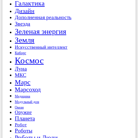
Галактика
Дизайн
Дополненная реальность
Звезда
Зеленая энергия
Земля
Искусственный интеллект
Киборг
Космос
Луна
МКС
Марс
Марсоход
Медицина
Модульный дом
Океан
Оружие
Планета
Робот
Роботы
Роботы и Люди