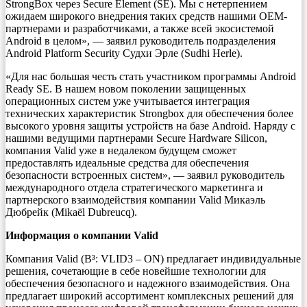
StrongBox через Secure Element (SE). Мы с нетерпением
ожидаем широкого внедрения таких средств нашими OEM-
партнерами и разработчиками, а также всей экосистемой
Android в целом», — заявил руководитель подразделения
Android Platform Security Судхи Эрле (Sudhi Herle).
«Для нас большая честь стать участником программы Android
Ready SE. В нашем новом поколении защищенных
операционных систем уже учитывается интеграция
технических характеристик Strongbox для обеспечения более
высокого уровня защиты устройств на базе Android. Наряду с
нашими ведущими партнерами Secure Hardware Silicon,
компания Valid уже в недалеком будущем сможет
предоставлять идеальные средства для обеспечения
безопасности встроенных систем», — заявил руководитель
международного отдела стратегического маркетинга и
партнерского взаимодействия компании Valid Микаэль
Дюбрейк (Mikaël Dubreucq).
Информация о компании Valid
Компания Valid (B³: VLID3 – ON) предлагает индивидуальные
решения, сочетающие в себе новейшие технологии для
обеспечения безопасного и надежного взаимодействия. Она
предлагает широкий ассортимент комплексных решений для