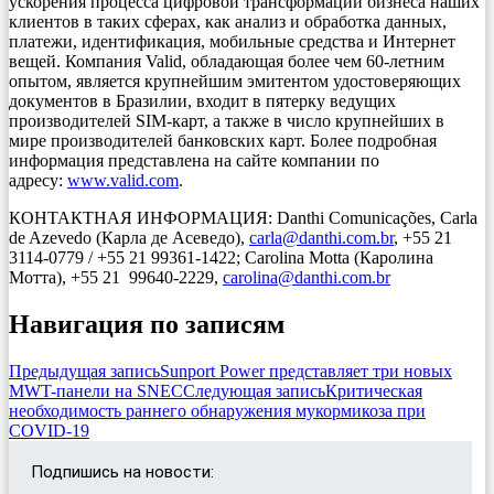
ускорения процесса цифровой трансформации бизнеса наших
клиентов в таких сферах, как анализ и обработка данных,
платежи, идентификация, мобильные средства и Интернет
вещей. Компания Valid, обладающая более чем 60-летним
опытом, является крупнейшим эмитентом удостоверяющих
документов в Бразилии, входит в пятерку ведущих
производителей SIM-карт, а также в число крупнейших в
мире производителей банковских карт. Более подробная
информация представлена на сайте компании по
адресу:
www.valid.com
.
КОНТАКТНАЯ ИНФОРМАЦИЯ: Danthi Comunicações, Carla
de Azevedo (Карла де Асеведо),
carla@danthi.com.br
, +55 21
3114-0779 / +55 21 99361-1422; Carolina Motta (Каролина
Мотта), +55 21 99640-2229,
carolina@danthi.com.br
Навигация по записям
Предыдущая запись
Sunport Power представляет три новых
MWT-панели на SNEC
Следующая запись
Критическая
необходимость раннего обнаружения мукормикоза при
COVID-19
Подпишись на новости: