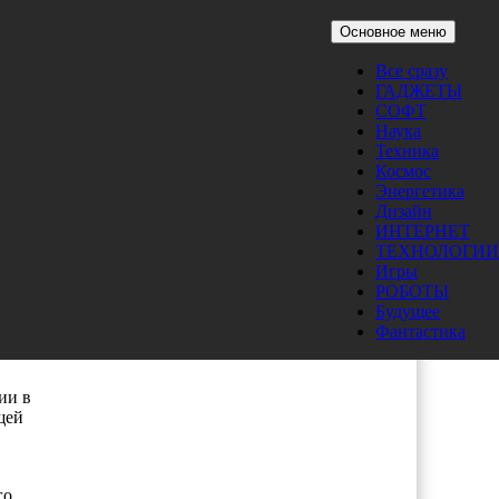
Основное меню
Все сразу
ГАДЖЕТЫ
СОФТ
Наука
Техника
Космос
Энергетика
 в
Дизайн
ного
ИНТЕРНЕТ
ТЕХНОЛОГИИ
Игры
РОБОТЫ
Будущее
Фантастика
ии в
щей
го