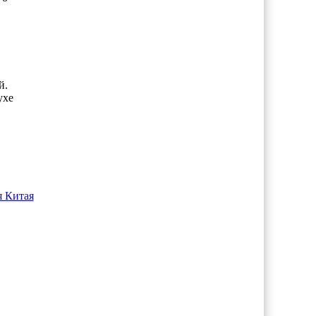
й.
ухе
я Китая