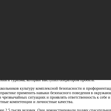
сти» приняли участие 37 тысяч
городской проект «Школа безопасности», который реализуется
эгидой Департамента образования и науки города Москвы, столич
жданской обороны, чрезвычайным ситуациям и пожарной
тие более 37 тысяч ребят.
школьников реализуется не только на интеллектуальных
рые направлены на формирование жизненно важных навыков
сности», – рассказал Дмитрий Моргун, директор Московского
ения и туризма, который выступил оператором проекта.
школьников культуру комплексной безопасности и профориентац
на практике применить навыки безопасного поведения в окружаю
в чрезвычайных ситуациях и проявлять ответственность к себе и
тные компетенции и личностные качества.
е 2,5 тысяч человек. Они демонстрировали подачу спасательно