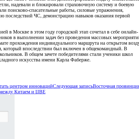
петли, надевали и блокировали страховочную систему и боевую
ли поисково-спасательные работы, силовые упражнения,
ю последствий ЧС, демонстрацию навыков оказания первой
ей в Москве в этом году городской этап сочетал в себе онлайн-
ников в выполнении задач без проведения массовых мероприяти
мате прохождения индивидуального маршрута на открытом возд
м, который впоследствии был включен в общекомандный. В
школьников. В общем зачете победителями стали ученики школ
кладного искусства имени Карла Фаберже.
тать центром инноваций
Следующая запись
Восточная провинци
 между Китаем и ЦВЕ