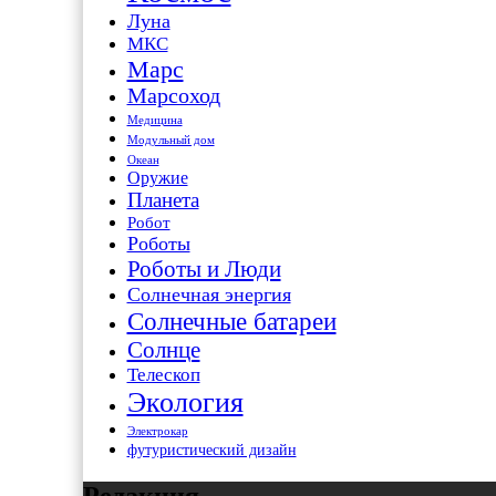
Луна
МКС
Марс
Марсоход
Медицина
Модульный дом
Океан
Оружие
Планета
Робот
Роботы
Роботы и Люди
Солнечная энергия
Солнечные батареи
Солнце
Телескоп
Экология
Электрокар
футуристический дизайн