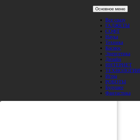
Основное меню
Все сразу
аже
ГАДЖЕТЫ
СОФТ
Наука
Техника
Космос
Энергетика
Дизайн
ИНТЕРНЕТ
ТЕХНОЛОГИИ
Игры
РОБОТЫ
Будущее
Фантастика
атем
о