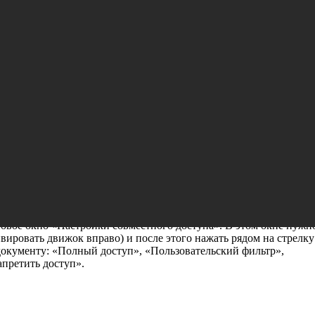
совместно работать над документами д
зователями￼
озможность настроить доступ к документам или папкам для
ать над документами: текстовыми, таблицами и презентациями.
зователями, в том числе неавторизованными в системе, можно
ом из редакторов нужно выбрать вкладку «Совместная работа», з
новое окно «Настройки совместного доступа». В этом окне нужн
вировать движок вправо) и после этого нажать рядом на стрелку
 документу: «Полный доступ», «Пользовательский фильтр»,
Запретить доступ».