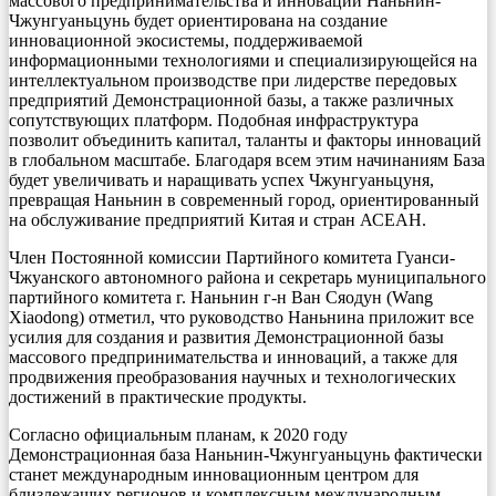
массового предпринимательства и инноваций Наньнин-
Чжунгуаньцунь будет ориентирована на создание
инновационной экосистемы, поддерживаемой
информационными технологиями и специализирующейся на
интеллектуальном производстве при лидерстве передовых
предприятий Демонстрационной базы, а также различных
сопутствующих платформ. Подобная инфраструктура
позволит объединить капитал, таланты и факторы инноваций
в глобальном масштабе. Благодаря всем этим начинаниям База
будет увеличивать и наращивать успех Чжунгуаньцуня,
превращая Наньнин в современный город, ориентированный
на обслуживание предприятий Китая и стран АСЕАН.
Член Постоянной комиссии Партийного комитета Гуанси-
Чжуанского автономного района и секретарь муниципального
партийного комитета г. Наньнин г-н Ван Сяодун (Wang
Xiaodong) отметил, что руководство Наньнина приложит все
усилия для создания и развития Демонстрационной базы
массового предпринимательства и инноваций, а также для
продвижения преобразования научных и технологических
достижений в практические продукты.
Согласно официальным планам, к 2020 году
Демонстрационная база Наньнин-Чжунгуаньцунь фактически
станет международным инновационным центром для
близлежащих регионов и комплексным международным