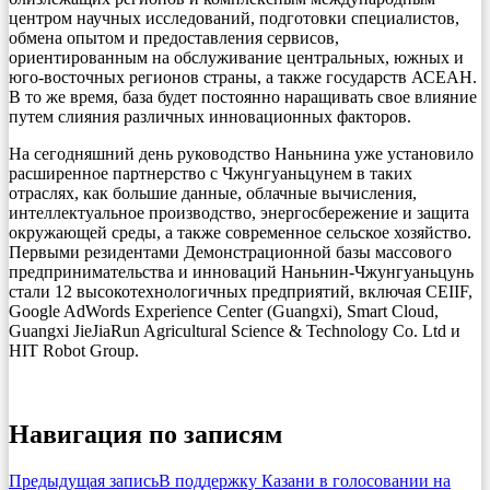
центром научных исследований, подготовки специалистов,
обмена опытом и предоставления сервисов,
ориентированным на обслуживание центральных, южных и
юго-восточных регионов страны, а также государств АСЕАН.
В то же время, база будет постоянно наращивать свое влияние
путем слияния различных инновационных факторов.
На сегодняшний день руководство Наньнина уже установило
расширенное партнерство с Чжунгуаньцунем в таких
отраслях, как большие данные, облачные вычисления,
интеллектуальное производство, энергосбережение и защита
окружающей среды, а также современное сельское хозяйство.
Первыми резидентами Демонстрационной базы массового
предпринимательства и инноваций Наньнин-Чжунгуаньцунь
стали 12 высокотехнологичных предприятий, включая CEIIF,
Google AdWords Experience Center (Guangxi), Smart Cloud,
Guangxi JieJiaRun Agricultural Science & Technology Co. Ltd и
HIT Robot Group.
Навигация по записям
Предыдущая запись
В поддержку Казани в голосовании на