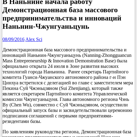
В Наньнине начала работу
Демонстрационная база массового
предпринимательства и инноваций
Наньнин-Чжунгуаньцунь
08/09/2016
Alex Sci
Демонстрационная база массового предпринимательства и
инноваций Наньнин-Чжунгуаньцунь (Nanning-Zhongguancun
Mass Entrepreneurship & Innovation Demonstration Base) была
официально открыта 24 июля в Зоне развития высоких
технологий города Наньнина.
Ранее секретарь Партийного
комитета Гуанси-Чжуанского автономного района г-н Пэн
Цинхуа встретился с делегацией во главе с заместителем мера
Пекина Суй Чжэньцзяном (Sui Zhenjiang), который также
является секретарем Партийного комитета Управленческой
комиссии Чжунгуаньцуня. Глава автономного региона Чэнь
Ву (Chen Wu), совместно с Суй Чжэньцзяном, осуществили
официальный запуск базы и засвидетельствовали церемонию
подписания соглашений с первыми предприятиями-
резидентами базы.
По заявлениям руководства региона, Демонстрационная база