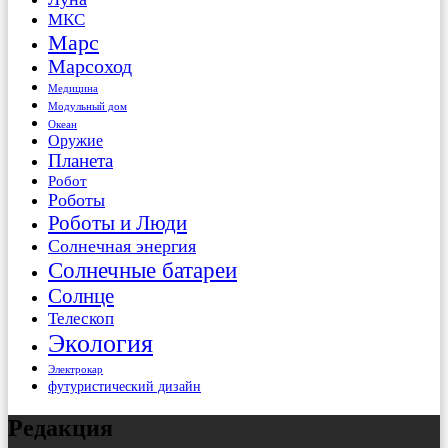
МКС
Марс
Марсоход
Медицина
Модульный дом
Океан
Оружие
Планета
Робот
Роботы
Роботы и Люди
Солнечная энергия
Солнечные батареи
Солнце
Телескоп
Экология
Электрокар
футуристический дизайн
Редакция