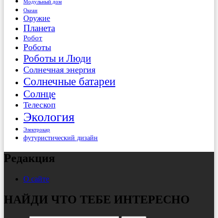
Модульный дом
Океан
Оружие
Планета
Робот
Роботы
Роботы и Люди
Солнечная энергия
Солнечные батареи
Солнце
Телескоп
Экология
Электрокар
футуристический дизайн
Редакция
О сайте
НАЙДИ ЧТО ТЕБЕ ИНТЕРЕСНО