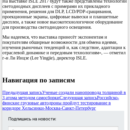
На выставке ISLE 2017 будут также представлены технологии
светодиодных дисплеев с примерами их прикладного
применения, решения для DLP, LCD/PDP-сращивания,
проекционные экраны, цифровые вывески и планшетные
дисплеи, а также новое высокотехнологичное оборудование
для производства светодиодного освещения.
Мы надеемся, что выставка принесёт экспонентам и
покупателям обширные возможности для обмена идеями,
изучения рыночных тенденций и, как следствие, адаптации к
отраслевой динамике и передовым технологиям», — отметил
г-н Ли Инцзе (Lee Yingjie), директор ISLE.
Навигация по записям
Предыдущая запись
Ученые создали нанопровода толщиной в
3 атома методом самосборки
Следующая запись
Российско-
финские грузовые автодроны пройдут тестирование в
коридоре Хельсинки-Москва-Санкт-Петербург
Подпишись на новости: