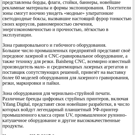
представлены борды, флаги, стойки, баннеры, новейшие
рекламные материалы и формы экспонирования. Посетители
зоны смогут воочию увидеть «модные» ультратонкие
светодиодные боксы, вызвавшие настоящий фурор тонкостью
своих корпусов, равномерностью свечения,
энергоэкономичностью и прочностью, лёгкостью в
эксплуатации.
Зона гравировального и гибочного оборудования.
Большое число промышленных предприятий представят своё
передовое лазерной и CNC-гравировальное оборудование, а
также технику для резки. Baisheng CNC, всемирно известный
производитель мало- и среднемощных лазерных агрегатов и
поставщик сопутствующих решений, привезёт на выставку
более 60 моделей оборудования для лазерного гравирования,
резки, маркировки и пайки.
Зона оборудования для чернильно-струйной печати.
Различные бренды цифровых струйных принтеров, включая
Yifang Digital, представят свои новейшие разработки, в число
которых войдут легендарный планшетный УФ-принтер
промышленного класса серии UV, промышленное рулонно-
катушечное оборудование и другие высококачественные
продукты.