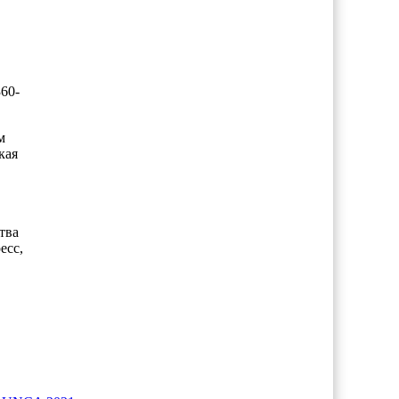
60-
м
кая
тва
есс,