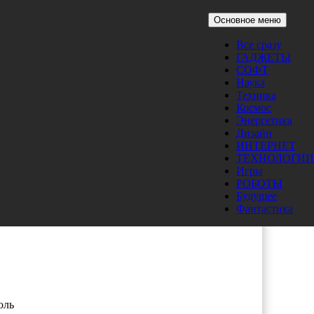
Основное меню
Все сразу
ГАДЖЕТЫ
СОФТ
Наука
Техника
Космос
Энергетика
Дизайн
ИНТЕРНЕТ
ТЕХНОЛОГИИ
Игры
РОБОТЫ
Будущее
Фантастика
оль