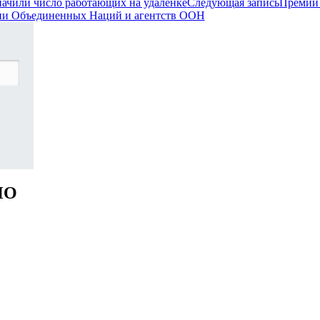
начили число работающих на удаленке
Следующая запись
Премии
ии Объединенных Наций и агентств ООН
НО