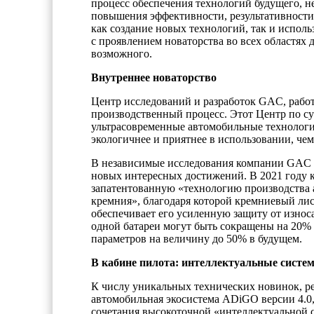
процесс обеспечения технологий будущего, н
повышения эффективности, результативности 
как создание новых технологий, так и испо
с проявлением новаторства во всех областях
возможного.
Внутреннее новаторство
Центр исследований и разработок GAC, рабо
производственный процесс. Этот Центр по су
ультрасовременные автомобильные технологии
экологичнее и приятнее в использовании, чем
В независимые исследования компании GAC и
новых интересных достижений. В 2021 году 
запатентованную «технологию производства 
кремния», благодаря которой кремниевый лис
обеспечивает его усиленную защиту от износа
одной батареи могут быть сокращены на 20%
параметров на величину до 50% в будущем.
В кабине пилота: интеллектуальные систе
К числу уникальных технических новинок, ре
автомобильная экосистема ADiGO версии 4.0, 
сочетания высокоточной «интеллектуальной 