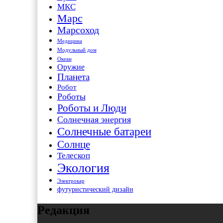
МКС
Марс
Марсоход
Медицина
Модульный дом
Океан
Оружие
Планета
Робот
Роботы
Роботы и Люди
Солнечная энергия
Солнечные батареи
Солнце
Телескоп
Экология
Электрокар
футуристический дизайн
Редакция