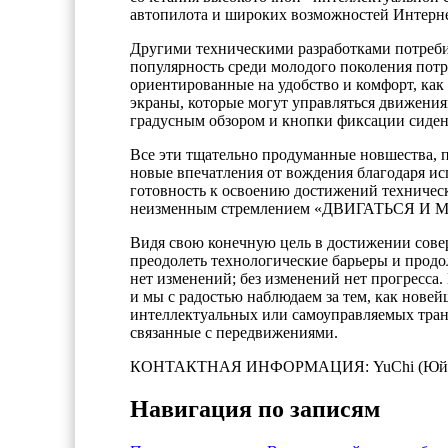
автопилота и широких возможностей Интернет
Другими техническими разработками потреби
популярность среди молодого поколения потр
ориентированные на удобство и комфорт, как
экраны, которые могут управляться движения
градусным обзором и кнопки фиксации сиден
Все эти тщательно продуманные новшества, 
новые впечатления от вождения благодаря и
готовность к освоению достижений техниче
неизменным стремлением «ДВИГАТЬСЯ И 
Видя свою конечную цель в достижении сов
преодолеть технологические барьеры и продо
нет изменений; без изменений нет прогресс
и мы с радостью наблюдаем за тем, как нове
интеллектуальных или самоуправляемых транс
связанные с передвижениями.
КОНТАКТНАЯ ИНФОРМАЦИЯ: YuChi (Юй Чи
Навигация по записям