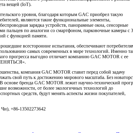
а вещей (IoT).
тельского уровня, благодаря которым GAC приобрел такую
ебителей, являются такие функциональные элементы,
 беспроводная зарядка устройств, панорамные окна, сенсорные
ми пальцев по аналогии со смартфоном, парковочные камеры с 3
ий с функцией памяти.
прошедшие всесторонние испытания, обеспечивают потребителя
спользованию самых современных в мире технологий. Именно та
ского прогресса выгодно отличает компанию GAC MOTOR с ее
МЕНЯТЬСЯ».
ершенства, компания GAC MOTOR ставит перед собой задачу
лжать свой путь к достижению мирового масштаба. Без новаторс
а. В основе бренда GAC MOTOR лежит научно-технический прогр
йшие возможности, от более экологичных технологий до
портных средств, будут менять аспекты жизни покупателей,
), +86-13502273642