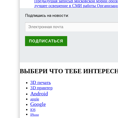
Предыдущая запись
В московской мэрии обоз
лучшее освещение в СМИ работы Организац
Подпишись на новости:
ВЫБЕРИ ЧТО ТЕБЕ ИНТЕРЕС
3D печать
3D принтер
Android
apple
Google
IOS
IPhone