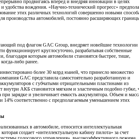
епрерывно продвигаясь вперед и внедряя инновации в целях
и удобства вождения. «Научно-технический прогресс» предпола
льзование этих различных технологий совершенно новыми способ
 для производства автомобилей, постоянно расширяющих границ
тающий под флагом GAC Group, внедряет новейшие технологии 
ти функционирует круглосуточно, разрабатывая собственные
, благодаря которым автомобили становятся быстрее, тише,
 когда-либо ранее.
нвестировано более 30 млрд юаней, что принесло множество
компания GAC представила самостоятельно разработанную и
аккумуляторов с губчатыми отрицательными пластинами из
т внутри АКБ становится мягким и эластичным подобно губке, 
 при зарядке и увеличивает емкость аккумулятора. Объем и масс
 и 14% соответственно с предполагаемым уменьшением этих
мы
ализованных в автомобиле, относится интеллектуальная
которая создает «интеллектуальную кабину пилота» за счет
системы голосового управления», высокоэффективного режима