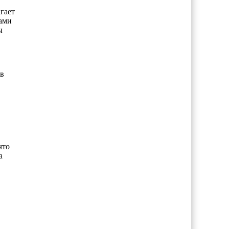
гает
ами
ы
в
что
а