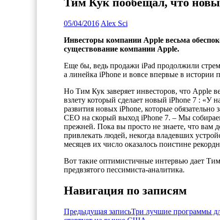
Тим Кук пообещал, что новы
05/04/2016
Alex Sci
Инвесторы компании
Apple
весьма обеспок
существование компании
Apple
.
Еще бы, ведь продажи
iPad
продолжили стрем
а линейка
iPhone
и вовсе впервые в истории п
Но Тим Кук заверяет инвесторов, что
Apple
ве
взлету
который сделает новый iPhone 7 : «У 
развития новых iPhone, которые
обязательно з
CEO на скорый выход
iPhone
7. – Мы собираем
прежней. Пока вы просто не знаете, что вам
привлекать людей, некогда владевших устро
месяцев их число оказалось поистине рекорд
Вот такие оптимистичные интервью дает Тим 
предвзятого
пессимиста-аналитика
.
Навигация по записям
Предыдущая запись
Три лучшие программы дл