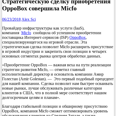
Стратегическую сделку приобретения
OppoBox совершила Micfo
06/23/2018
Alex Sci
Провайдер инфраструктуры как услуги (IaaS),
компания
Micfo
сообщила об успешном приобретении
поставщика Интернет-сервисов (ISP)
OppoBox
,
специализирующегося на игровой отрасли. Эта
стратегическая сделка позволит Micfo расширить присутствие
в игровой индустрии и закрепить свои позиции в четырех
основных сегментах рынка центров обработки данных.
«Приобретение OppoBox — важная веха на пути реализации
стратегии развития Micfo, — отметил главный
исполнительный директор и основатель компании Амир
Голестан (Amir Golestan). — Это первый подобный прецедент
для нашей компании. Сделка позволит нам быстрее осваивать
новые рынки, лучше обслуживать различные категории
клиентов в США, что в полной мере соответствует нашим
долгосрочным целям и планам».
Благодаря стабильной позиции и обширному присутствию
OppoBox, компания Micfo сможет оптимизировать уровень
обслуживания клиентов на Среднем Западе, а также