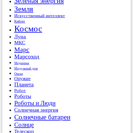
Зеленая энергия
Земля
Искусственный интеллект
Киборг
Космос
Луна
МКС
Марс
Марсоход
Медицина
Модульный дом
Океан
Оружие
Планета
Робот
Роботы
Роботы и Люди
Солнечная энергия
Солнечные батареи
Солнце
Телескоп