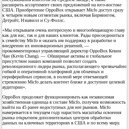
расширить ассортимент своих предложений на юго-востоке
США. Приобретение OppoBox открывает Micfo доступ сразу
к четырем новым сегментам рынка, включая Бирмингем,
Детройт, Нэшвилл и Су-Фоллс.
«Мы открываем очень интересную и многообещающую главу
как для нас, так и для наших клиентов. Рады присоединиться
к семейству Micfo и оказать им поддержку в разработке и
внедрении их инновационных решений, —
прокомментировал управляющий директор OppoBox Кевин
Чан (Kevin Chang). — Обширные активы и глобальное
присутствие наших компаний позволит создать
революционного лидера рынка, располагающего чрезвычайно
гибкой и оперативной платформой для облачных и
периферийных сервисов, в полной мере отвечающей
стремлению Micfo делать контент ближе и доступнее целевой
аудитории».
OppoBox продолжит функционировать как независимая
хозяйственная единица в составе Micfо, получив возможность
выйти на 45 ранее недоступных для нее рынков. Micfo
намеревается в текущем году нарастить масштабы освоения
рынка открытием дополнительных центров обработки
данных на ключевых территориях в США и по всему миру.