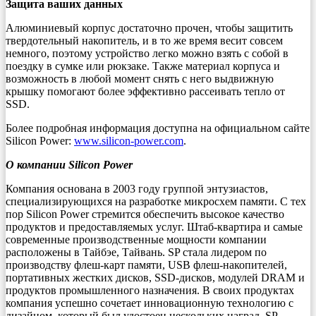
Защита ваших данных
Алюминиевый корпус достаточно прочен, чтобы защитить
твердотельный накопитель, и в то же время весит совсем
немного, поэтому устройство легко можно взять с собой в
поездку в сумке или рюкзаке. Также материал корпуса и
возможность в любой момент снять с него выдвижную
крышку помогают более эффективно рассеивать тепло от
SSD.
Более подробная информация доступна на официальном сайте
Silicon Power:
www.silicon-power.com
.
О компании Silicon Power
Компания основана в 2003 году группой энтузиастов,
специализирующихся на разработке микросхем памяти. С тех
пор Silicon Power стремится обеспечить высокое качество
продуктов и предоставляемых услуг. Штаб-квартира и самые
современные производственные мощности компании
расположены в Тайбэе, Тайвань. SP стала лидером по
производству флеш-карт памяти, USB флеш-накопителей,
портативных жестких дисков, SSD-дисков, модулей DRAM и
продуктов промышленного назначения. В своих продуктах
компания успешно сочетает инновационную технологию с
дизайном, который был удостоен нескольких наград. SP –