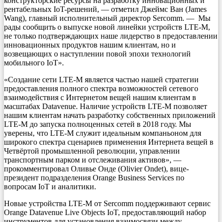
конструкторские ресурсы на разработку инновационных и
рентабельных IoT-решений, — отметил Джеймс Ван (James
Wang), главный исполнительный директор Sercomm. — Мы
рады сообщить о выпуске новой линейки устройств LTE-M,
не только подтверждающих наше лидерство в предоставлении
инновационных продуктов нашим клиентам, но и
возвещающих о наступлении повой эпохи технологий
мобильного IoT».
«Создание сети LTE-M является частью нашей стратегии
предоставления полного спектра возможностей сетевого
взаимодействия с Интернетом вещей нашим клиентам в
масштабах Datavenue. Наличие устройств LTE-M позволяет
нашим клиентам начать разработку собственных приложений
LTE-M до запуска полноценных сетей в 2018 году. Мы
уверены, что LTE-M служит идеальным компаньоном для
широкого спектра сценариев применения Интернета вещей в
Четвёртой промышленной революции, управлении
транспортным парком и отслеживания активов», —
прокомментировал Оливье Онде (Olivier Ondet), вице-
президент подразделения Orange Business Services по
вопросам IoT и аналитики.
Новые устройства LTE-M от Sercomm поддерживают сервис
Orange Datavenue Live Objects IoT, предоставляющий набор
инструментов для установления взаимосвязи между