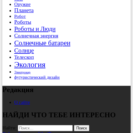
Оружие
Планета
Робот
Роботы
Роботы и Люди
Солнечная энергия
Солнечные батареи
Солнце
Телескоп
Экология
Электрокар
футуристический дизайн
Редакция
О сайте
НАЙДИ ЧТО ТЕБЕ ИНТЕРЕСНО
Найти: