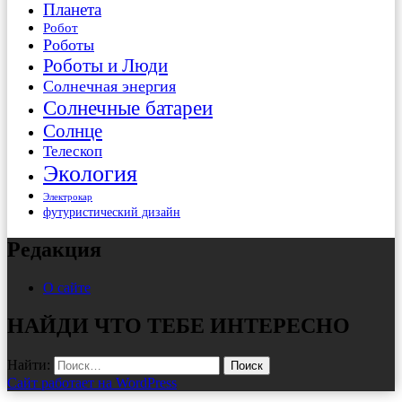
Планета
Робот
Роботы
Роботы и Люди
Солнечная энергия
Солнечные батареи
Солнце
Телескоп
Экология
Электрокар
футуристический дизайн
Редакция
О сайте
НАЙДИ ЧТО ТЕБЕ ИНТЕРЕСНО
Найти:
Сайт работает на WordPress