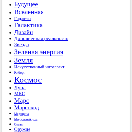
Будущее
Вселенная
Гаджеты
Галактика
Дизайн
Дополненная реальность
Звезда
Зеленая энергия
Земля
Искусственный интеллект
Киборг
Космос
Луна
МКС
Марс
Марсоход
Медицина
Модульный дом
Океан
Оружие