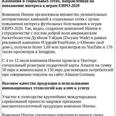
Кампания в социальных сетях, направленная на
повышение интереса к играм ЕВРО-2020
Компания Hisense организовала множество увлекательных
интерактивных кампаний в социальных сетях с целью
повышения интереса футбольных болельщиков к играм
ЕВРО-2020. Так, видео, созданное компанией Hisense в
сотрудничестве с послом доброй воли американским
баскетболистом Дуэйном Уэйдом (Dwyane Wade) в рамках
рекламной кампании #UpgradeYourHome, («Обнови свой
дом»), получило более 1,69 млн просмотров на YouTube и 176
тысяч просмотров в Instagram.
С 4 по 12 июля компания Hisense провела в Твиттере
специальный розыгрыш подарочной карты Amazon на сумму
50 евро и компенсации в 150 евро для немецких потребителей
при совершении покупок на сайте Amazon Germany.
Высокое качество продукции и использование
инновационных технологий как ключ к успеху
Участие в спонсорстве крупнейших международных
соревнований принесло широкое признание
высокотехнологичной продукции компании Hisense.
Компания Hisense специально приурочила выпуск своих