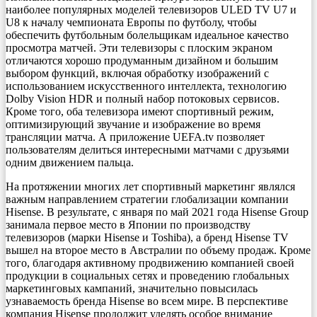
наиболее популярных моделей телевизоров ULED TV U7 и
U8 к началу чемпионата Европы по футболу, чтобы
обеспечить футбольным болельщикам идеальное качество
просмотра матчей. Эти телевизоры с плоским экраном
отличаются хорошо продуманным дизайном и большим
выбором функций, включая обработку изображений с
использованием искусственного интеллекта, технологию
Dolby Vision HDR и полный набор потоковых сервисов.
Кроме того, оба телевизора имеют спортивный режим,
оптимизирующий звучание и изображение во время
трансляции матча. А приложение UEFA.tv позволяет
пользователям делиться интересными матчами с друзьями
одним движением пальца.
На протяжении многих лет спортивный маркетинг являлся
важным направлением стратегии глобализации компании
Hisense. В результате, с января по май 2021 года Hisense Group
занимала первое место в Японии по производству
телевизоров (марки Hisense и Toshiba), а бренд Hisense TV
вышел на второе место в Австралии по объему продаж. Кроме
того, благодаря активному продвижению компанией своей
продукции в социальных сетях и проведению глобальных
маркетинговых кампаний, значительно повысилась
узнаваемость бренда Hisense во всем мире. В перспективе
компания Hisense продолжит уделять особое внимание