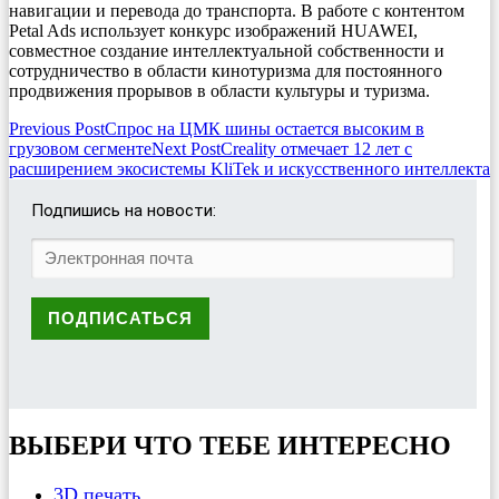
навигации и перевода до транспорта. В работе с контентом
Petal Ads использует конкурс изображений HUAWEI,
совместное создание интеллектуальной собственности и
сотрудничество в области кинотуризма для постоянного
продвижения прорывов в области культуры и туризма.
Post
Previous Post
Спрос на ЦМК шины остается высоким в
грузовом сегменте
Next Post
Creality отмечает 12 лет с
navigation
расширением экосистемы KliTek и искусственного интеллекта
Подпишись на новости:
ВЫБЕРИ ЧТО ТЕБЕ ИНТЕРЕСНО
3D печать