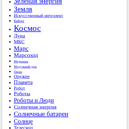
Зеленая энергия
Земля
Искусственный интеллект
Киборг
Космос
Луна
МКС
Марс
Марсоход
Медицина
Модульный дом
Океан
Оружие
Планета
Робот
Роботы
Роботы и Люди
Солнечная энергия
Солнечные батареи
Солнце
Телескоп