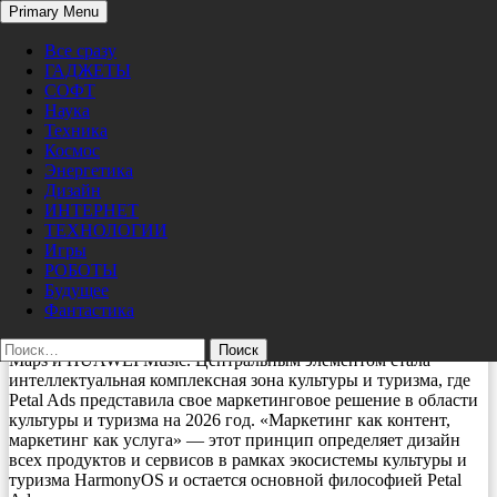
Search
Primary Menu
Skip
Маркетинг
Pro/Hi-Tech
to
Все сразу
content
Petal Ads представила
ГАДЖЕТЫ
интеллектуальное комплексное
СОФТ
Наука
маркетинговое решение для сферы
Техника
культуры и туризма на ITB China 2026
Космос
Энергетика
Дизайн
06/02/2026
nat
ИНТЕРНЕТ
ТЕХНОЛОГИИ
С 26 по 28 мая в Шанхае проходила выставка ITB China 2026,
Игры
собравшая более 900 учреждений и предприятий культуры и
РОБОТЫ
туризма из 85 стран и регионов мира. Petal Ads,
Будущее
полнофункциональная маркетинговая платформа Huawei в
Фантастика
рамках экосистемы HarmonyOS, вызвала большой интерес
наряду с Celia, HUAWEI Browser, HUAWEI SkyTone, Petal
Найти:
Maps и HUAWEI Music. Центральным элементом стала
интеллектуальная комплексная зона культуры и туризма, где
Petal Ads представила свое маркетинговое решение в области
культуры и туризма на 2026 год. «Маркетинг как контент,
маркетинг как услуга» — этот принцип определяет дизайн
всех продуктов и сервисов в рамках экосистемы культуры и
туризма HarmonyOS и остается основной философией Petal