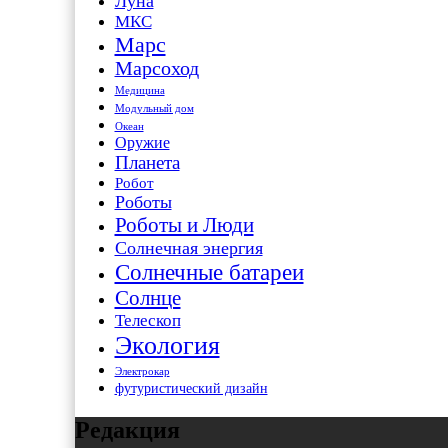
Луна
МКС
Марс
Марсоход
Медицина
Модульный дом
Океан
Оружие
Планета
Робот
Роботы
Роботы и Люди
Солнечная энергия
Солнечные батареи
Солнце
Телескоп
Экология
Электрокар
футуристический дизайн
Редакция