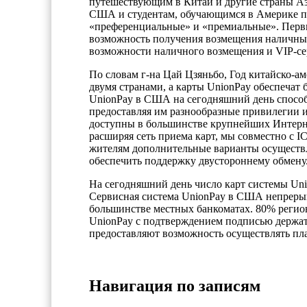
путешествующим в Китай и другие страны Ази
США и студентам, обучающимся в Америке по
«преференциальные» и «премиальные». Первый
возможность получения возмещения наличным
возможности наличного возмещения и VIP-се
По словам г-на Цай Цзяньбо, Год китайско-а
двумя странами, а карты UnionPay обеспечат
UnionPay в США на сегодняшний день способ
предоставляя им разнообразные привилегии 
доступны в большинстве крупнейших Интерн
расширяя сеть приема карт, мы совместно с 
жителям дополнительные варианты осуществл
обеспечить поддержку двустороннему обмену
На сегодняшний день число карт системы Uni
Сервисная система UnionPay в США непрерыв
большинстве местных банкоматах. 80% реги
UnionPay с подтверждением подписью держат
предоставляют возможность осуществлять пла
Навигация по записям