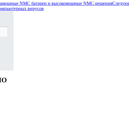
трамощные NMC батареи и высокомощные NMC-решения
Следую
компьютерных вирусов
НО