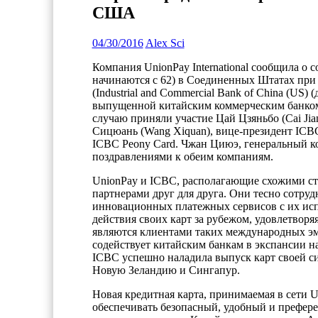
США
04/30/2016
Alex Sci
Компания UnionPay International сообщила о 
начинаются с 62) в Соединенных Штатах пр
(Industrial and Commercial Bank of China (US) 
выпущенной китайским коммерческим банком
случаю приняли участие Цай Цзяньбо (Cai Jia
Сицюань (Wang Xiquan), вице-президент ICBC,
ICBC Peony Card. Чжан Циюэ, генеральный к
поздравлениями к обеим компаниям.
UnionPay и ICBC, располагающие схожими ст
партнерами друг для друга. Они тесно сотруд
инновационных платежных сервисов с их исп
действия своих карт за рубежом, удовлетворя
являются клиентами таких международных эмит
содействует китайским банкам в экспансии н
ICBC успешно наладила выпуск карт своей сис
Новую Зеландию и Сингапур.
Новая кредитная карта, принимаемая в сети U
обеспечивать безопасный, удобный и префер