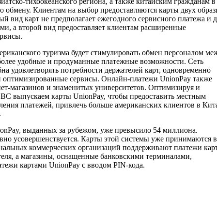
атско-тихоокеанского региона, а также китайским гражданам в
 обмену. Клиентам на выбор предоставляются карты двух образ
 вид карт не предполагает ежегодного сервисного платежа и д
и, а второй вид предоставляет клиентам расширенные
рвисы.
мериканского туризма будет стимулировать обмен персоналом ме
 более удобные и продуманные платежные возможности. Сеть
на удовлетворять потребности держателей карт, одновременно
и оптимизированные сервисы. Онлайн-платежи UnionPay также
ет-магазинов и знаменитых университетов. Оптимизируя и
ICBC выпускаем карты UnionPay, чтобы предоставить местным
ения платежей, привлечь больше американских клиентов в Кит
.
onPay, выданных за рубежом, уже превысило 54 миллиона.
но усовершенствуется. Карты этой системы уже принимаются в
ональных коммерческих организаций поддерживают платежи кар
еля, а магазины, оснащенные банковскими терминалами,
тежи картами UnionPay с вводом PIN-кода.