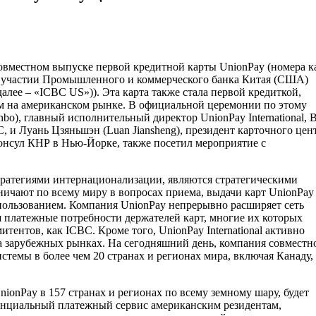
совместном выпуcке первой кредитной карты UnionPay (номера к
и участии Промышленного и коммерческого банка Китая (США)
(далее – «ICBC US»)).
Эта карта также стала первой кредиткой,
 на американском рынке. В официальной церемонии по этому
nbo), главный исполнительный директор UnionPay International, 
 и Луань Цзяньшэн (Luan Jiansheng), президент карточного цен
онсул КНР в Нью-Йорке, также посетил мероприятие с
ратегиями интернационализации, являются стратегическими
ничают по всему миру в вопросах приема, выдачи карт UnionPay
ользованием. Компания UnionPay непрерывно расширяет сеть
я платежные потребности держателей карт, многие их которых
ентов, как ICBC. Кроме того, UnionPay International активно
а зарубежных рынках. На сегодняшний день, компания совместно
темы в более чем 20 странах и регионах мира, включая Канаду,
nionPay в 157 странах и регионах по всему земному шару, будет
енциальный платежный сервис американским резидентам,