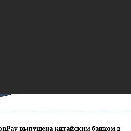
ionPay выпущена китайским банком в