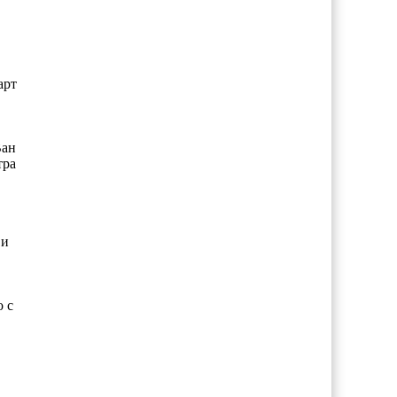
арт
Ван
тра
 и
 с