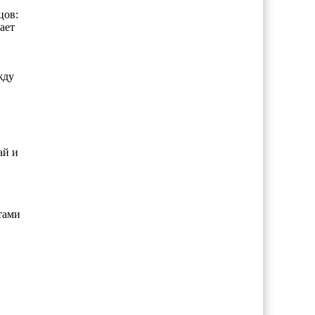
цов:
ает
жду
ай и
тами