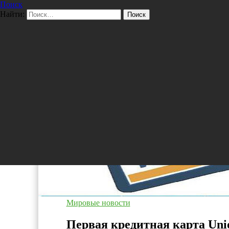
Поиск
Перейти к содержимому
Найти:
Pro/Hi-Tech
Мировые новости
Первая кредитная карта Un