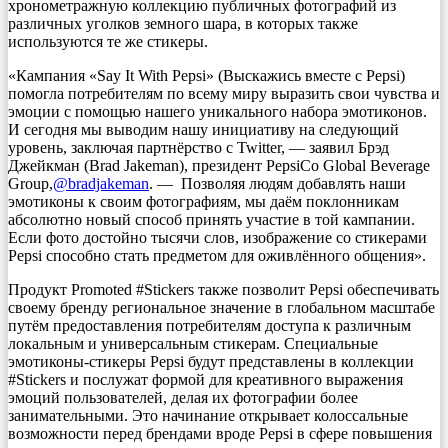
хронометражную коллекцию публичных фотографий из
различных уголков земного шара, в которых также
используются те же стикеры.
«Кампания «Say It With Pepsi» (Выскажись вместе с Pepsi)
помогла потребителям по всему миру выразить свои чувства и
эмоции с помощью нашего уникального набора эмотиконов.
И сегодня мы выводим нашу инициативу на следующий
уровень, заключая партнёрство с Twitter, — заявил Брэд
Джейкман (Brad Jakeman), президент PepsiCo Global Beverage
Group,
@bradjakeman
. — Позволяя людям добавлять наши
эмотиконы к своим фотографиям, мы даём поклонникам
абсолютно новый способ принять участие в той кампании.
Если фото достойно тысячи слов, изображение со стикерами
Pepsi способно стать предметом для оживлённого общения».
Продукт Promoted #Stickers также позволит Pepsi обеспечивать
своему бренду региональное значение в глобальном масштабе
путём предоставления потребителям доступа к различным
локальным и универсальным стикерам. Специальные
эмотиконы-стикеры Pepsi будут представлены в коллекции
#Stickers и послужат формой для креативного выражения
эмоций пользователей, делая их фотографии более
занимательными. Это начинание открывает колоссальные
возможности перед брендами вроде Pepsi в сфере повышения