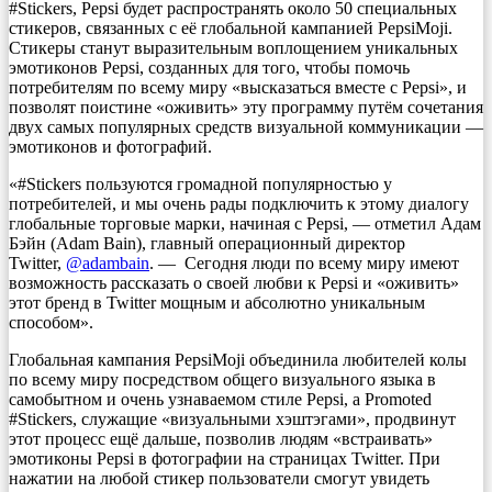
#Stickers, Pepsi будет распространять около 50 специальных
стикеров, связанных с её глобальной кампанией PepsiMoji.
Стикеры станут выразительным воплощением уникальных
эмотиконов Pepsi, созданных для того, чтобы помочь
потребителям по всему миру «высказаться вместе с Pepsi», и
позволят поистине «оживить» эту программу путём сочетания
двух самых популярных средств визуальной коммуникации —
эмотиконов и фотографий.
«#Stickers пользуются громадной популярностью у
потребителей, и мы очень рады подключить к этому диалогу
глобальные торговые марки, начиная с Pepsi, — отметил Адам
Бэйн (Adam Bain), главный операционный директор
Twitter,
@adambain
. — Сегодня люди по всему миру имеют
возможность рассказать о своей любви к Pepsi и «оживить»
этот бренд в Twitter мощным и абсолютно уникальным
способом».
Глобальная кампания PepsiMoji объединила любителей колы
по всему миру посредством общего визуального языка в
самобытном и очень узнаваемом стиле Pepsi, а Promoted
#Stickers, служащие «визуальными хэштэгами», продвинут
этот процесс ещё дальше, позволив людям «встраивать»
эмотиконы Pepsi в фотографии на страницах Twitter. При
нажатии на любой стикер пользователи смогут увидеть