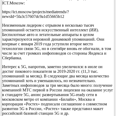
ICT.Moscow:
https://ict.moscow/projects/mediatrends/?
newsId=5fa3c57607dc9a1d55665b12
Неизменным лидером с отрывом в несколько тысяч
упоминаний остается искусственный интеллект (ИИ).
Беспилотные авто и летательные аппараты в целом
характеризуются неровной динамикой упоминаний. Они
впервые с января 2019 года уступили второе место
технологии связи 5G, но в сентябре вновь ее обогнали, в том
числе за счет громких инфоповодов со стороны Яндекса и
Сбербанка.
Интерес к 5G, напротив, заметно увеличился: в июле он
достиг пикового показателя за 2019-2020 гг. (11,3 тыс.
упоминаний за месяц). В следующие два месяца количество
упоминаний хоть и уменьшилось, но незначительно.
Заметных инфоповодов за три месяца было много: получение
компанией МТС первой в России лицензии на оказание услуг
в стандарте 5G, анонс развертывания 5G-ready сети в
московском метро от компании «Билайн», Москва и
корпорация «Ростех» подписали соглашение о совместном
развитии 5G в России, «Ростех» также представил макет
российской базовой станции 5G и др.