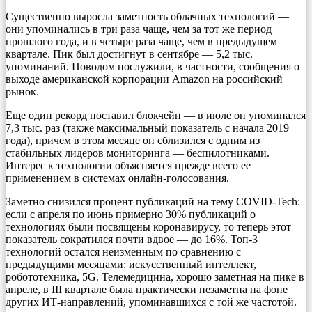
Существенно выросла заметность облачных технологий —
они упоминались в три раза чаще, чем за тот же период
прошлого года, и в четыре раза чаще, чем в предыдущем
квартале. Пик был достигнут в сентябре — 5,2 тыс.
упоминаний. Поводом послужили, в частности, сообщения о
выходе американской корпорации Amazon на российский
рынок.
Еще один рекорд поставил блокчейн — в июле он упоминался
7,3 тыс. раз (также максимальный показатель с начала 2019
года), причем в этом месяце он сблизился с одним из
стабильных лидеров мониторинга — беспилотниками.
Интерес к технологии объясняется прежде всего ее
применением в системах онлайн-голосования.
Заметно снизился процент публикаций на тему COVID-Tech:
если с апреля по июнь примерно 30% публикаций о
технологиях были посвящены коронавирусу, то теперь этот
показатель сократился почти вдвое — до 16%. Топ-3
технологий остался неизменным по сравнению с
предыдущими месяцами: искусственный интеллект,
робототехника, 5G. Телемедицина, хорошо заметная на пике в
апреле, в III квартале была практически незаметна на фоне
других ИТ-направлений, упоминавшихся с той же частотой.