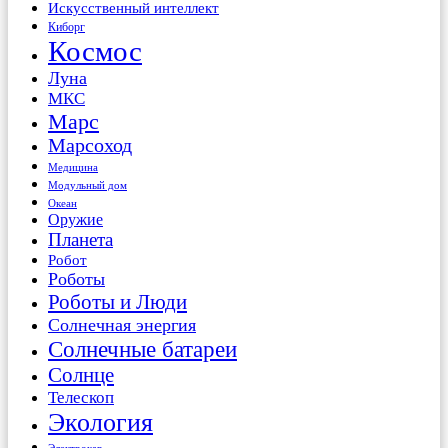
Искусственный интеллект
Киборг
Космос
Луна
МКС
Марс
Марсоход
Медицина
Модульный дом
Океан
Оружие
Планета
Робот
Роботы
Роботы и Люди
Солнечная энергия
Солнечные батареи
Солнце
Телескоп
Экология