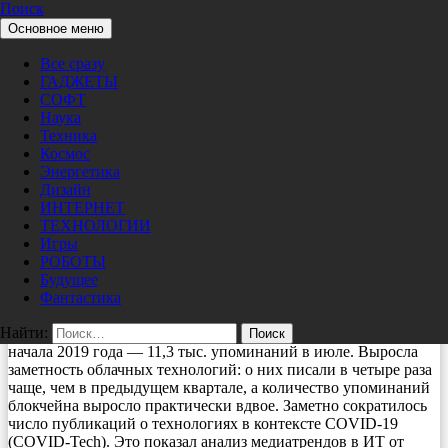
Поиск
Перейти к содержимому
Основное меню
Pro/Hi-Tech
Мировые новости
Все сразу
Основные медиатренды в области ИТ
ГАДЖЕТЫ
за III квартал 2020 года: 5G, облачные
СОФТ
Наука
технологии и блокчейн лидируют по
Техника
количеству упоминаний в российских
Космос
Энергетика
медиа
Дизайн
ИНТЕРНЕТ
ТЕХНОЛОГИИ
11/11/2020
Alex Sci
Игры
Общее количество упоминаний наиболее заметных
РОБОТЫ
технологий и ИТ-направлений в российских медиа
Будущее
продолжает расти: по сравнению с II кв. текущего года этот
Фантастика
показатель вырос на 12%, хотя он по-прежнему меньше, чем за
Найти:
тот же период 2019 года. 5G достиг пика упоминаний с
начала 2019 года — 11,3 тыс. упоминаний в июле. Выросла
заметность облачных технологий: о них писали в четыре раза
чаще, чем в предыдущем квартале, а количество упоминаний
блокчейна выросло практически вдвое. Заметно сократилось
число публикаций о технологиях в контексте COVID-19
(COVID-Tech). Это показал анализ медиатрендов в ИТ от