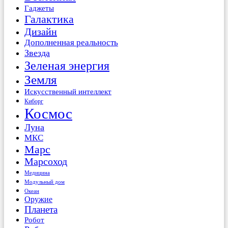
Гаджеты
Галактика
Дизайн
Дополненная реальность
Звезда
Зеленая энергия
Земля
Искусственный интеллект
Киборг
Космос
Луна
МКС
Марс
Марсоход
Медицина
Модульный дом
Океан
Оружие
Планета
Робот