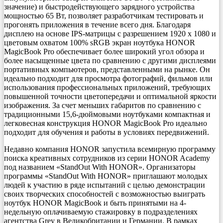
значение) и быстродействующего зарядного устройства
мощностью 65 Вт, позволяет разработчикам тестировать и
прогонять приложения в течение всего дня. Благодаря
дисплею на основе IPS-матрицы с разрешением 1920 x 1080 и
цветовым охватом 100% sRGB экран ноутбука HONOR
MagicBook Pro обеспечивает более широкий угол обзора и
более насыщенные цвета по сравнению с другими дисплеями
портативных компьютеров, представленными на рынке. Он
идеально подходит для просмотра фотографий, фильмов или
использования профессиональных приложений, требующих
повышенной точности цветопередачи и оптимальной яркости
изображения. За счет меньших габаритов по сравнению с
традиционными 15,6-дюймовыми ноутбуками компактная и
легковесная конструкция HONOR MagicBook Pro идеально
подходит для обучения и работы в условиях передвижений.
Недавно компания HONOR запустила всемирную программу
поиска креативных сотрудников из серии HONOR Academy
под названием «StandOut With HONOR». Организаторы
программы «StandOut With HONOR» приглашают молодых
людей к участию в ряде испытаний с целью демонстрации
своих творческих способностей с возможностью выиграть
ноутбук HONOR MagicBook и быть принятыми на 4-
недельную оплачиваемую стажировку в подразделениях
агентства Grey в Великобритании и Германии. В рамках