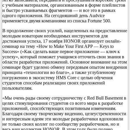
с учебным материалом, организованным в форме плейлистов
и быстро усваиваемых фрагментов — и все это в рамках
одного приложения. На сегодняшний день Audvice
применяется двумя компаниями из списка Fortune 500.
В продолжение своих усилий, нацеленных на предоставление
молодым новаторам необходимых инструментов для
достижения успеха, 17 ноября HONOR организует онлайн-
семинар на тему «How to Make Your First APP — Keys to
Success» («Как сделать ваше первое приложение — ключ к
успеху», который поможет учащимся отточить свои знания в
области разработки приложений. Основное внимание на этом
семинаре будет уделено обмену передовым опытом внедрения
принципа «технологии во благо», а также углубленному
погружению в экосистему HMS Core с целью обучения
студентов способам реализации своих приложений
пользователям.
«Мы очень рады своему сотрудничеству с Red Bull Basement в
целях стимулирования студентов со всего мира к разработке
приложений, способствующих позитивным изменениям.
Благодаря своему творческому видению, целеустремленности
и интересным идеям эти молодые разработчики вдохновили
не только своих коллег по сообществу разработчиков, но и
весь наш коллектив HONOR. В этом году было подано