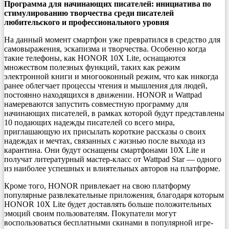
Программа для начинающих писателей: инициатива по
стимулированию творчества среди писателей
любительского и профессионального уровня
На данный момент смартфон уже превратился в средство для
самовыражения, эскапизма и творчества. Особенно когда
такие телефоны, как HONOR 10X Lite, оснащаются
множеством полезных функций, таких как режим
электронной книги и многооконный режим, что как никогда
ранее облегчает процессы чтения и мышления для людей,
постоянно находящихся в движении. HONOR и Wattpad
намереваются запустить совместную программу для
начинающих писателей, в рамках которой будут представлены
10 подающих надежды писателей со всего мира,
приглашающую их присылать короткие рассказы о своих
надеждах и мечтах, связанных с жизнью после выхода из
карантина. Они будут оснащены смартфонами 10X Lite и
получат литературный мастер-класс от Wattpad Star — одного
из наиболее успешных и влиятельных авторов на платформе.
Кроме того, HONOR привлекает на свою платформу
популярные развлекательные приложения, благодаря которым
HONOR 10X Lite будет доставлять больше положительных
эмоций своим пользователям. Покупатели могут
воспользоваться бесплатными скинами в популярной игре-