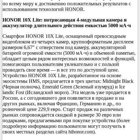
по всему миру к достижению положительных результатов с
использованием технологий HONOR.
HONOR 10X Lite: потрясающая 4-модульная камера и
аккумулятор длительного действия емкостью 5000 мА·ч
Смартфон HONOR 10X Lite, оснащенный превосходным
видеоблоком из четырех камер, крупноформатным дисплеем
размером 6,67″ с отверстием под камеру, аккумуляторной
батареей огромной емкости (5000 мА·ч) и объемной памятью,
обладает целым рядом интересных возможностей и функций,
помогающих пользователям увлекательно и с пользой
проводить свое время — и все это по доступной цене.
Устройство HONOR 10X Lite, разработанное на основе
экосистемы HMS, предлагается в трех цветах: Midnight Black
(Черная полночь), Emerald Green (Зеленый изумруд) и Ice
landic Fost (Исландский мороз). Эта модель уже продается в
России, а с сегодняшнего дня появляется в продаже и на
других рынках, включая Францию, Германию и др., по
розничной цене 229,9 евро. Старт продаж на различных
рынках сопровождается скидкой в размере 30 евро или
подарками, предлагаемыми при покупке устройства (более
подробную информацию пользователи могут получить в
своих местных разделах сайта hihonor.com).