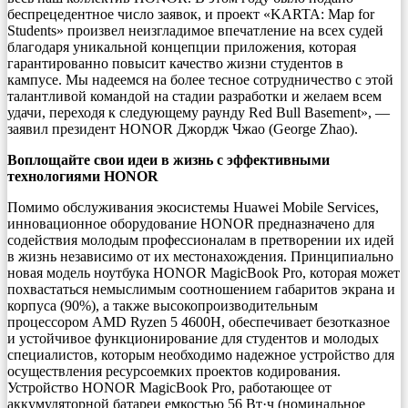
беспрецедентное число заявок, и проект «KARTA: Map for
Students» произвел неизгладимое впечатление на всех судей
благодаря уникальной концепции приложения, которая
гарантированно повысит качество жизни студентов в
кампусе. Мы надеемся на более тесное сотрудничество с этой
талантливой командой на стадии разработки и желаем всем
удачи, переходя к следующему раунду Red Bull Basement», —
заявил президент HONOR Джордж Чжао (George Zhao).
Воплощайте свои идеи в жизнь с эффективными
технологиями HONOR
Помимо обслуживания экосистемы Huawei Mobile Services,
инновационное оборудование HONOR предназначено для
содействия молодым профессионалам в претворении их идей
в жизнь независимо от их местонахождения. Принципиально
новая модель ноутбука HONOR MagicBook Pro, которая может
похвастаться немыслимым соотношением габаритов экрана и
корпуса (90%), а также высокопроизводительным
процессором AMD Ryzen 5 4600H, обеспечивает безотказное
и устойчивое функционирование для студентов и молодых
специалистов, которым необходимо надежное устройство для
осуществления ресурсоемких проектов кодирования.
Устройство HONOR MagicBook Pro, работающее от
аккумуляторной батареи емкостью 56 Вт·ч (номинальное