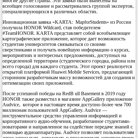
многие другие страны. Эти заявки были вынесены на
всеобщее голосование и рассматривались группой экспертов,
специализирующихся в различных областях.
Инновационная заявка «KARTA: MapforStudents» из России
получила HONOR Wildcard, став победителем
#TeamHONOR. KARTA представляет собой всеобъемлющее
картографическое приложение, которое дает возможность
студентам университетов связываться со своими
сверстниками и получать новейшую информацию о курсах,
мероприятиях и интересных предложениях, доступных на
определенной территории (студенческого городка, района или
всего города) для каждого студента. Этот проект реализуется
открытой платформой Huawei Mobile Services, предлагающей
сторонним разработчикам массу возможностей для создания и
оптимизации своих приложений.
После успешной победы на RedB ull Basement в 2019 году
HONOR также разместил в магазине AppGallery приложение
Audvice, которое в настоящее время доступно более чем 700
миллионам пользователей AppGallery. Audvice —
инструментальное средство управления информацией и
корпоративного аудио-обучения, разработанное студентами-
новаторами и направленное на содействие передаче знаний с
помощью аудиоаппаратуры. Audvice позволяет пользователям
легко записывать, передавать и прослушивать короткие треки