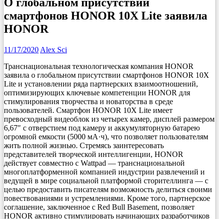
О глобальном присутствии
смартфонов HONOR 10X Lite заявила
HONOR
11/17/2020
Alex Sci
Транснациональная технологическая компания HONOR
заявила о глобальном присутствии смартфонов HONOR 10X
Lite и установлении ряда партнерских взаимоотношений,
оптимизирующих ключевые компетенции HONOR для
стимулирования творчества и новаторства в среде
пользователей. Смартфон HONOR 10X Lite имеет
превосходный видеоблок из четырех камер, дисплей размером
6,67″ с отверстием под камеру и аккумуляторную батарею
огромной емкости (5000 мА·ч), что позволяет пользователям
жить полной жизнью. Стремясь заинтересовать
представителей творческой интеллигенции, HONOR
действует совместно с Wattpad — транснациональной
многоплатформенной компанией индустрии развлечений и
ведущей в мире социальной платформой сторителлинга — с
целью предоставить писателям возможность делиться своими
повествованиями и устремлениями. Кроме того, партнерское
соглашение, заключенное с Red Bull Basement, позволяет
HONOR активно стимулировать начинающих разработчиков