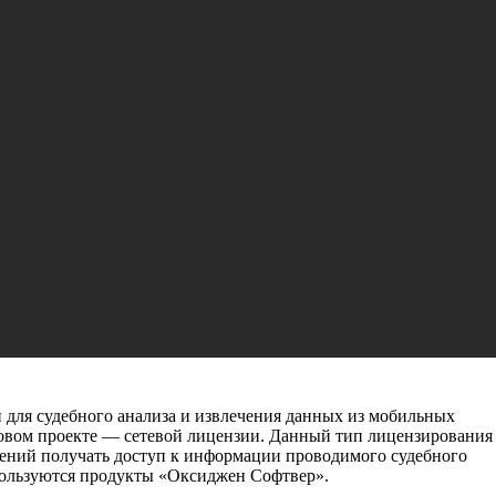
– важный этап развития продуктов
 для судебного анализа и извлечения данных из мобильных
новом проекте — сетевой лицензии. Данный тип лицензирования
лений получать доступ к информации проводимого судебного
спользуются продукты «Оксиджен Софтвер».