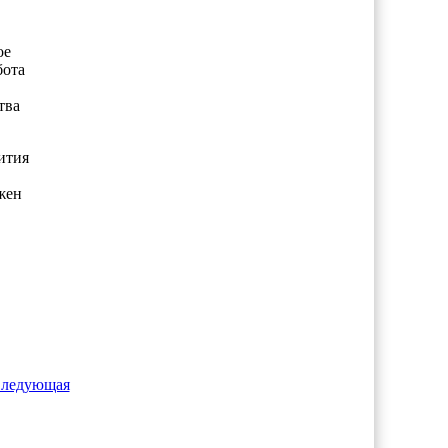
ое
бота
тва
ития
жен
ледующая