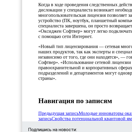
Когда в ходе проведения следственных дейст
дислокации у специалиста возникает необхо
многопользовательская лицензия позволяет з
устройство (ПК, ноутбук, планшетный компьют
специалиста завершена, он просто возвращае
«Оксиджен Софтвер» могут легко подключаться
с помощью сети Интернет.
«Новый тип лицензирования — сетевая многоп
наших продуктов, так как эксперты и специ
независимо от того, где они находятся», — 
Софтвер». «Использование сетевой лицензии
правоохранительной и корпоративных сферах.
подразделений и департаментов могут одновр
страны».
Навигация по записям
Предыдущая запись
Молодые инноваторы оказ
запись
Свойства потенциальной квантовой ям
Подпишись на новости: