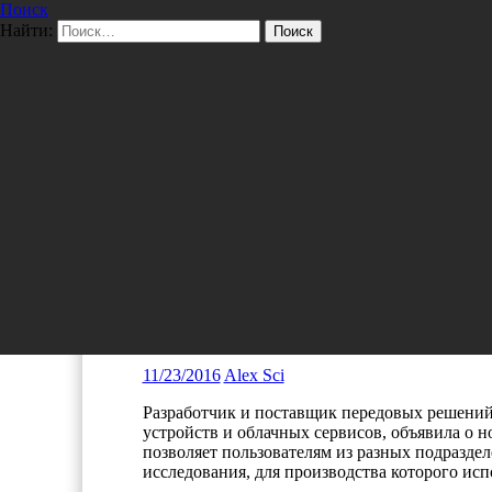
Поиск
Перейти к содержимому
Найти:
Pro/Hi-Tech
Мировые новости
Новый тип лицензирования 
«Оксиджен Софтвер»
11/23/2016
Alex Sci
Разработчик и поставщик передовых решений
устройств и облачных сервисов, объявила о 
позволяет пользователям из разных подразде
исследования, для производства которого и