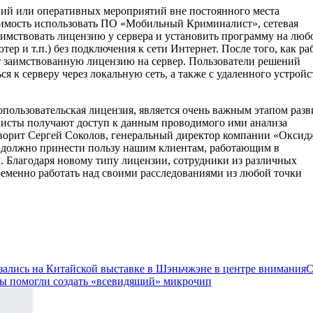
вий или оперативных мероприятий вне постоянного места
димость использовать ПО «Мобильный Криминалист», сетевая
аимствовать лицензию у сервера и установить программу на люб
ер и т.п.) без подключения к сети Интернет. После того, как ра
т заимствованную лицензию на сервер. Пользователи решений
 к серверу через локальную сеть, а также с удаленного устройс
ользовательская лицензия, является очень важным этапом разв
алисты получают доступ к данным проводимого ими анализа
говорит Сергей Соколов, генеральный директор компании «Оксид
 должно принести пользу нашим клиентам, работающим в
 Благодаря новому типу лицензии, сотрудники из различных
еменно работать над своими расследованиями из любой точки
ались на Китайской выставке в Шэньчжэне в центре внимания
С
ы помогли создать «всевидящий» микрочип