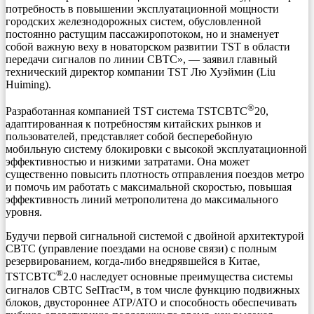
потребность в повышении эксплуатационной мощности
городских железнодорожных систем, обусловленной
постоянно растущим пассажиропотоком, но и знаменует
собой важную веху в новаторском развитии TST в области
передачи сигналов по линии CBTC», — заявил главный
технический директор компании TST Лю Хуэймин (Liu
Huiming).
®
Разработанная компанией TST система TSTCBTC
20,
адаптированная к потребностям китайских рынков и
пользователей, представляет собой бесперебойную
мобильную систему блокировки с высокой эксплуатационной
эффективностью и низкими затратами. Она может
существенно повысить плотность отправления поездов метро
и помочь им работать с максимальной скоростью, повышая
эффективность линий метрополитена до максимального
уровня.
Будучи первой сигнальной системой с двойной архитектурой
CBTC (управление поездами на основе связи) с полным
резервированием, когда-либо внедрявшейся в Китае,
®
TSTCBTC
2.0 наследует основные преимущества системы
сигналов CBTC SelTrac™, в том числе функцию подвижных
блоков, двустороннее ATP/ATO и способность обеспечивать