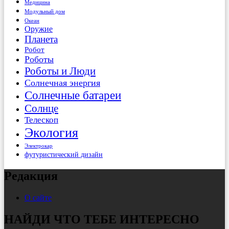
Медицина
Модульный дом
Океан
Оружие
Планета
Робот
Роботы
Роботы и Люди
Солнечная энергия
Солнечные батареи
Солнце
Телескоп
Экология
Электрокар
футуристический дизайн
Редакция
О сайте
НАЙДИ ЧТО ТЕБЕ ИНТЕРЕСНО