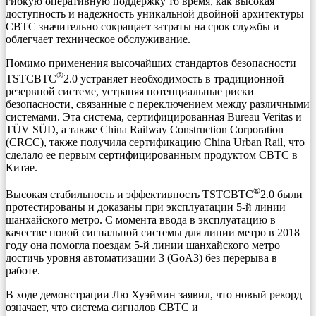
гибкую оперативную поддержку то время, как высокая
доступность и надежность уникальной двойной архитектуры
CBTC значительно сокращает затраты на срок службы и
облегчает техническое обслуживание.
Помимо применения высочайших стандартов безопасности
®
TSTCBTC
2.0 устраняет необходимость в традиционной
резервной системе, устраняя потенциальные риски
безопасности, связанные с переключением между различными
системами. Эта система, сертифицированная Bureau Veritas и
TÜV SÜD, а также China Railway Construction Corporation
(CRCC), также получила сертификацию China Urban Rail, что
сделало ее первым сертифицированным продуктом CBTC в
Китае.
®
Высокая стабильность и эффективность TSTCBTC
2.0 были
протестированы и доказаны при эксплуатации 5-й линии
шанхайского метро. С момента ввода в эксплуатацию в
качестве новой сигнальной системы для линии метро в 2018
году она помогла поездам 5-й линии шанхайского метро
достичь уровня автоматизации 3 (GoA3) без перерыва в
работе.
В ходе демонстрации Лю Хуэймин заявил, что новый рекорд
означает, что система сигналов CBTC и