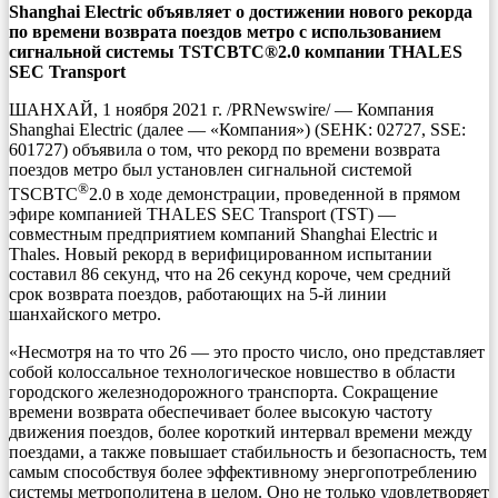
Shanghai Electric объявляет о достижении нового рекорда
по времени возврата поездов метро с использованием
сигнальной системы TSTCBTC®2.0 компании THALES
SEC Transport
ШАНХАЙ, 1 ноября 2021 г. /PRNewswire/ — Компания
Shanghai Electric (далее — «Компания») (SEHK: 02727, SSE:
601727) объявила о том, что рекорд по времени возврата
поездов метро был установлен сигнальной системой
®
TSCBTC
2.0 в ходе демонстрации, проведенной в прямом
эфире компанией THALES SEC Transport (TST) —
совместным предприятием компаний Shanghai Electric и
Thales. Новый рекорд в верифицированном испытании
составил 86 секунд, что на 26 секунд короче, чем средний
срок возврата поездов, работающих на 5-й линии
шанхайского метро.
«Несмотря на то что 26 — это просто число, оно представляет
собой колоссальное технологическое новшество в области
городского железнодорожного транспорта. Сокращение
времени возврата обеспечивает более высокую частоту
движения поездов, более короткий интервал времени между
поездами, а также повышает стабильность и безопасность, тем
самым способствуя более эффективному энергопотреблению
системы метрополитена в целом. Оно не только удовлетворяет