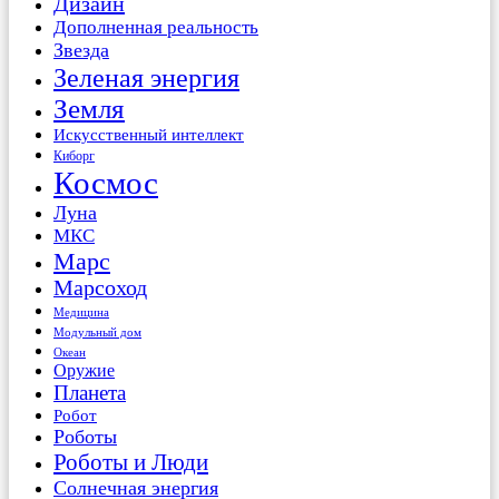
Дизайн
Дополненная реальность
Звезда
Зеленая энергия
Земля
Искусственный интеллект
Киборг
Космос
Луна
МКС
Марс
Марсоход
Медицина
Модульный дом
Океан
Оружие
Планета
Робот
Роботы
Роботы и Люди
Солнечная энергия