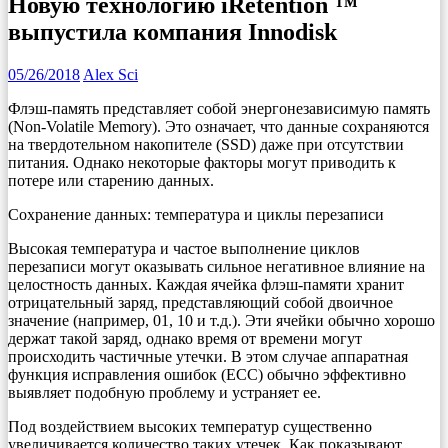
Новую технологию iRetention ™
выпустила компания Innodisk
05/26/2018
Alex Sci
Флэш-память представляет собой энергонезависимую память
(Non-Volatile Memory). Это означает, что данные сохраняются
на твердотельном накопителе (SSD) даже при отсутствии
питания. Однако некоторые факторы могут приводить к
потере или старению данных.
Сохранение данных: температура и циклы перезаписи
Высокая температура и частое выполнение циклов
перезаписи могут оказывать сильное негативное влияние на
целостность данных. Каждая ячейка флэш-памяти хранит
отрицательный заряд, представляющий собой двоичное
значение (например, 01, 10 и т.д.). Эти ячейки обычно хорошо
держат такой заряд, однако время от времени могут
происходить частичные утечки. В этом случае аппаратная
функция исправления ошибок (ECC) обычно эффективно
выявляет подобную проблему и устраняет ее.
Под воздействием высоких температур существенно
увеличивается количество таких утечек. Как показывают