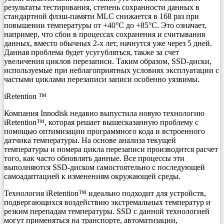
результаты тестирования, степень сохранности данных в
стандартной флэш-памяти MLC снижается в 168 раз при
повышении температуры от +40°C до +85°C. Это означает,
например, что сбои в процессах сохранения и считывания
данных, вместо обычных 2-х лет, начнутся уже через 5 дней.
Данная проблема будет усугубляться, также за счет
увеличения циклов перезаписи. Таким образом, SSD-диски,
используемые при неблагоприятных условиях эксплуатации с
частыми циклами перезаписи записи особенно уязвимы.
iRetention ™
Компания Innodisk недавно выпустила новую технологию
iRetention™, которая решает вышесказанную проблему с
помощью оптимизации программного кода и встроенного
датчика температуры. На основе анализа текущей
температуры и номера цикла перезаписи производится расчет
того, как часто обновлять данные. Все процессы эти
выполняются SSD-диском самостоятельно с последующей
самоадаптацией к изменениям окружающей среды.
Технология iRetention™ идеально подходит для устройств,
подвергающихся воздействию экстремальных температур и
резким перепадам температуры. SSD с данной технологией
могут применяться на транспорте, автоматизации,