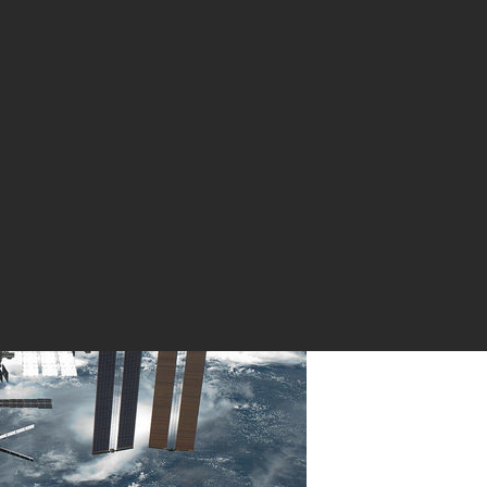
ия
 лесов Земли