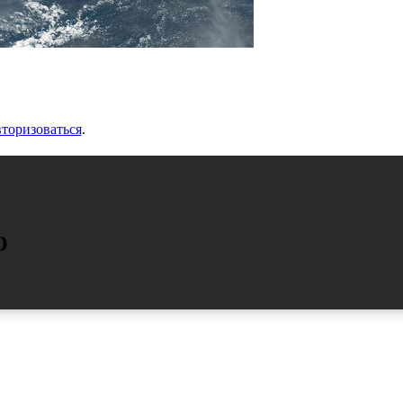
вторизоваться
.
О