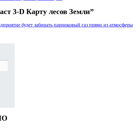
ст 3-D Карту лесов Земли”
приятие будет забирать парниковый газ прямо из атмосферы
НО