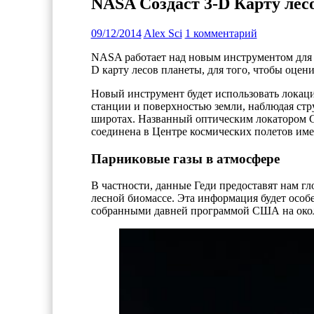
NASA Создаст 3-D Карту лес
09/12/2014
Alex Sci
1 комментарий
NASA работает над новым инструментом дл
D карту лесов планеты, для того, чтобы оцени
Новый инструмент будет использовать локаци
станции и поверхностью земли, наблюдая стру
широтах. Названный оптическим локатором Glob
соединена в Центре космических полетов им
Парниковые газы в атмосфере
В частности, данные Геди предоставят нам г
лесной биомассе. Эта информация будет особ
собранными давней программой США на окол