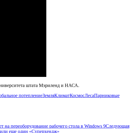
Университета штата Мэриленд и НАСА.
обальное потепление
Земля
Климат
Космос
Леса
Парниковые
т на переоборудование рабочего стола в Windows 9
Следующая
 или еще один «Суперхендж»