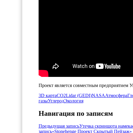
Проект является совместным предприятием 
3D карта
CO2
Lidar (GEDI)
NASA
Атмосфера
Гл
газы
Углерод
Экология
Навигация по записям
Предыдущая запись
Утечка скриншота намекае
запись
«Stonehenge Проект Скрытый Пейзаж»