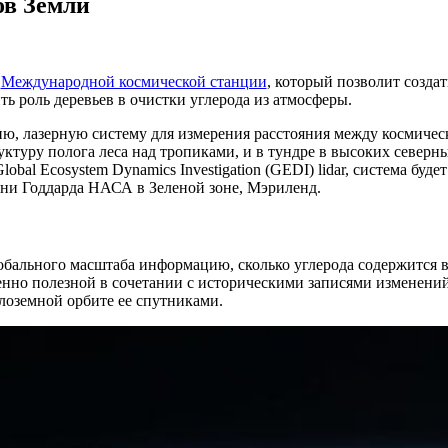
ов Земли
я
Международной космической станции
, который позволит создат
ть роль деревьев в очистки углерода из атмосферы.
ю, лазерную систему для измерения расстояния между космичес
ктуру полога леса над тропиками, и в тундре в высоких северн
al Ecosystem Dynamics Investigation (GEDI) lidar, система будет
ени Годдарда НАСА в Зеленой зоне, Мэриленд.
лобального масштаба информацию, сколько углерода содержится 
енно полезной в сочетании с историческими записями изменени
оземной орбите ее спутниками.