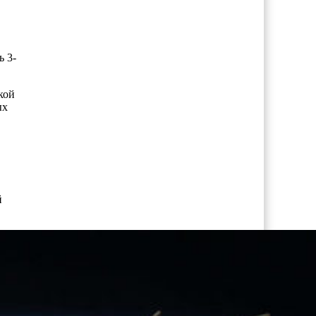
ь 3-
кой
ых
в
й