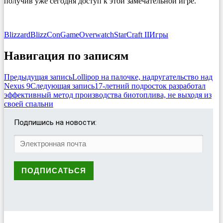
получив уже сегодня доступ к этой замечательной игре.
Blizzard
BlizzCon
Game
Overwatch
StarCraft II
Игры
Навигация по записям
Предыдущая запись
Lollipop на палочке, надругательство над
Nexus 9
Следующая запись
17-летний подросток разработал
эффективный метод производства биотоплива, не выходя из
своей спальни
Подпишись на новости: