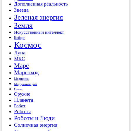
Дополненная реальность
Звезда
Зеленая энергия
Земля
Искусственный интеллект
Киборг
Космос
Луна
МКС
Марс
Марсоход
Медицина
Модульный дом
Океан
Оружие
Планета
Робот
Роботы
Роботы и Люди
Солнечная энергия