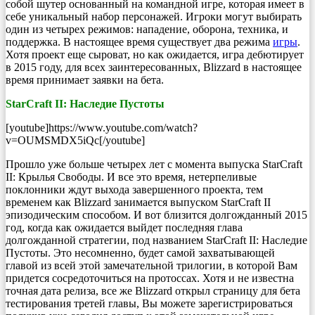
собой шутер основанный на командной игре, которая имеет в
себе уникальный набор персонажей. Игроки могут выбирать
один из четырех режимов: нападение, оборона, техника, и
поддержка. В настоящее время существует два режима
игры
.
Хотя проект еще сыроват, но как ожидается, игра дебютирует
в 2015 году, для всех заинтересованных, Blizzard в настоящее
время принимает заявки на бета.
StarCraft II: Наследие Пустоты
[youtube]https://www.youtube.com/watch?
v=OUMSMDX5iQc[/youtube]
Прошло уже больше четырех лет с момента выпуска StarCraft
II: Крылья Свободы. И все это время, нетерпеливые
поклонники ждут выхода завершенного проекта, тем
временем как Blizzard занимается выпуском StarCraft II
эпизодическим способом. И вот близится долгожданный 2015
год, когда как ожидается выйдет последняя глава
долгожданной стратегии, под названием StarCraft II: Наследие
Пустоты. Это несомненно, будет самой захватывающей
главой из всей этой замечательной трилогии, в которой Вам
придется сосредоточиться на протоссах. Хотя и не известна
точная дата релиза, все же Blizzard открыл страницу для бета
тестирования третей главы, Вы можете зарегистрироваться