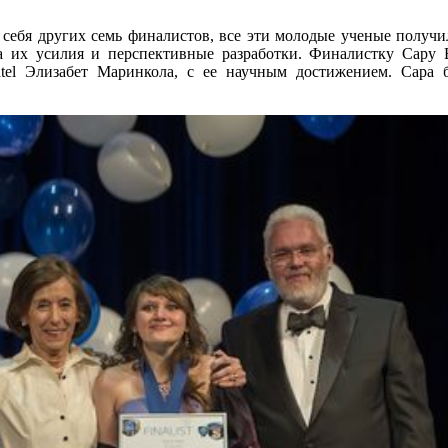
 в себя других семь финалистов, все эти молодые ученые получи
за их усилия и перспективные разработки. Финалистку Сару 
ntel Элизабет Маринкола, с ее научным достижением. Сара 