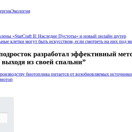
ергия
Экология
влены «StarCraft II: Наследие Пустоты» и новый онлайн шутер
ьные клетки могут быть искусством, если смотреть на них под 
подросток разработал эффективный мет
 выходя из своей спальни”
производству биотоплива питается от возобновляемых источнико
биотоп