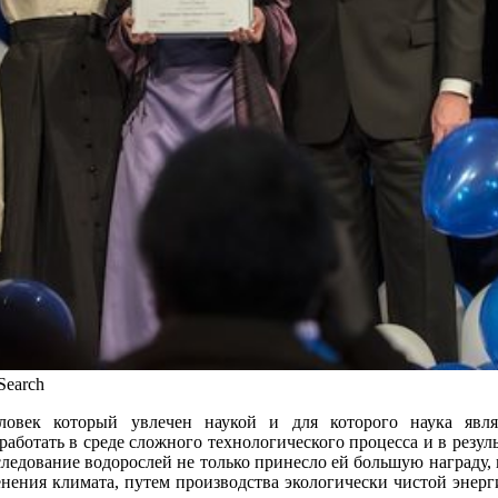
Search
ловек который увлечен наукой и для которого наука явля
работать в среде сложного технологического процесса и в резуль
следование водорослей не только принесло ей большую награду, 
нения климата, путем производства экологически чистой энерг