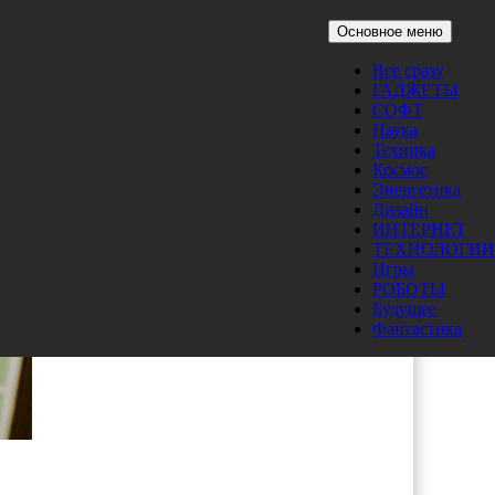
Основное меню
Все сразу
ГАДЖЕТЫ
СОФТ
Наука
Техника
Космос
Энергетика
Дизайн
ИНТЕРНЕТ
ТЕХНОЛОГИИ
Игры
РОБОТЫ
Будущее
Фантастика