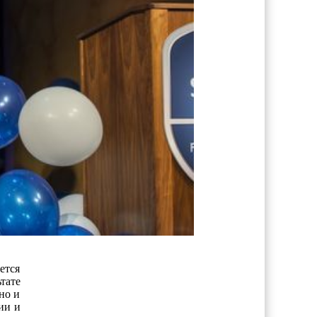
ется
тате
но и
ии и