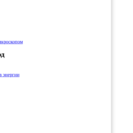
микроскопом
од
в энергии