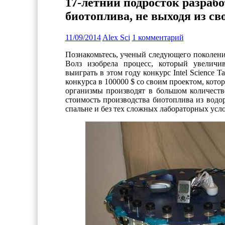
17-летний подросток разраб
биотоплива, не выходя из св
11/09/2014
Alex Sci
1 комментарий
Познакомьтесь, ученый следующего поколени
Волз изобрела процесс, который увеличи
выиграть в этом году конкурс Intel Science 
конкурса в 100000 $ со своим проектом, кото
организмы производят в большом количеств
стоимость производства биотоплива из водор
спальне и без тех сложных лабораторных усл