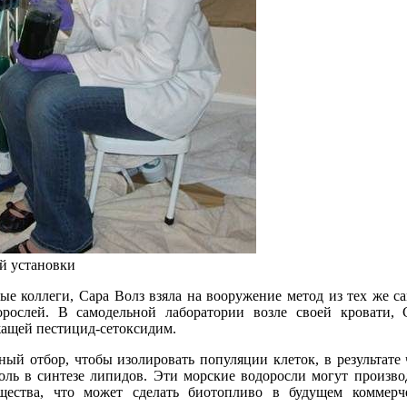
й установки
ые коллеги, Сара Волз взяла на вооружение метод из тех же с
орослей. В самодельной лаборатории возле своей кровати, 
жащей пестицид-сетоксидим.
нный отбор, чтобы изолировать популяции клеток, в результате 
оль в синтезе липидов. Эти морские водоросли могут произво
щества, что может сделать биотопливо в будущем коммерч