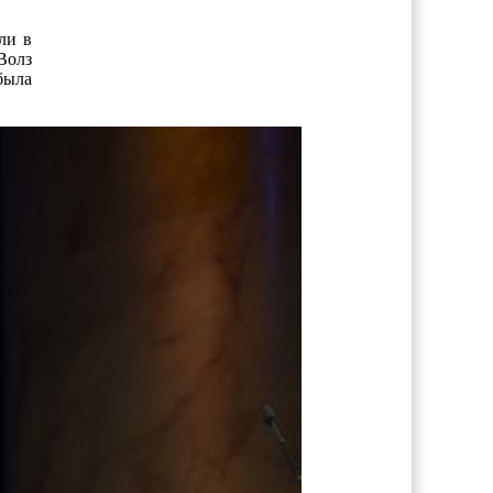
ли в
Волз
была