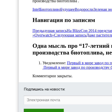
производства биотоплива .
Intel
Биотопливо
Будущее
Водоросли
Зеленая эн
Навигация по записям
Предыдущая запись
На BlizzCon 2014 предста
«Overwatch»
Следующая запись
Даже растител
Одна мысль про “17-летний 
производства биотоплива, не
Уведомление:
Первый в мире завод по 
Первый в мире завод по производству 
Комментарии закрыты.
Подпишись на новости: