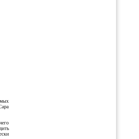
амых
Сара
чего
дить
ески