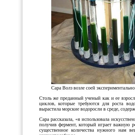
Сара Волз возле соей экспериментально
Столь же преданный ученый как и ее взросл
циклов, которые требуются для роста вод
вырастила морские водоросли в среде, содер
Сара рассказала, «я использовала искусстве
получив фермент, который играет важную р
существенное количества нужного нам ве