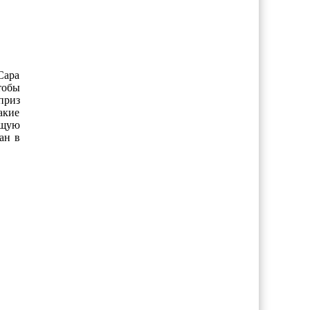
Сара
тобы
приз
акие
бщую
ан в