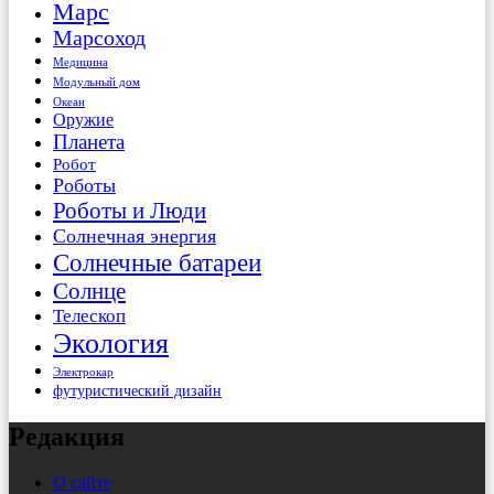
Марс
Марсоход
Медицина
Модульный дом
Океан
Оружие
Планета
Робот
Роботы
Роботы и Люди
Солнечная энергия
Солнечные батареи
Солнце
Телескоп
Экология
Электрокар
футуристический дизайн
Редакция
О сайте