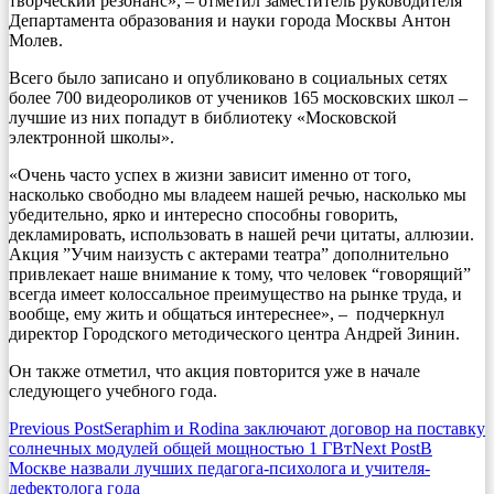
творческий резонанс», – отметил заместитель руководителя
Департамента образования и науки города Москвы Антон
Молев.
Всего было записано и опубликовано в социальных сетях
более 700 видеороликов от учеников 165 московских школ –
лучшие из них попадут в библиотеку «Московской
электронной школы».
«Очень часто успех в жизни зависит именно от того,
насколько свободно мы владеем нашей речью, насколько мы
убедительно, ярко и интересно способны говорить,
декламировать, использовать в нашей речи цитаты, аллюзии.
Акция ”Учим наизусть с актерами театра” дополнительно
привлекает наше внимание к тому, что человек “говорящий”
всегда имеет колоссальное преимущество на рынке труда, и
вообще, ему жить и общаться интереснее», – подчеркнул
директор Городского методического центра Андрей Зинин.
Он также отметил, что акция повторится уже в начале
следующего учебного года.
Post
Previous Post
Seraphim и Rodina заключают договор на поставку
солнечных модулей общей мощностью 1 ГВт
Next Post
В
navigation
Москве назвали лучших педагога-психолога и учителя-
дефектолога года