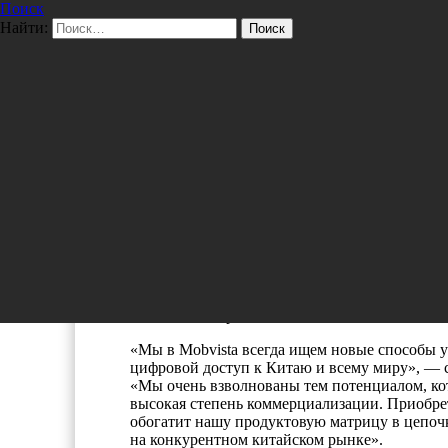
Поиск
Перейти к содержимому
Найти:
Pro/Hi-Tech
Маркетинг
,
ТЕХНОЛОГИИ
Mobvista заключила соглаше
китайской компании, заним
маркетинговыми технологи
04/30/2021
nat
ГУАНЧЖОУ, Китай, 28 апреля 2021 г. /PRNews
комплексный набор SaaS-продуктов и сервисо
приобретении
Reyun
, ведущей китайской ко
технологий, для дальнейшей экспансии своих
(включая выплату наличными и акциями). Как
Mobvista, Тони Бай продолжит работу в качес
Mobvista Group.
«Мы в Mobvista всегда ищем новые способы 
цифровой доступ к Китаю и всему миру», — с
«Мы очень взволнованы тем потенциалом, кот
высокая степень коммерциализации. Приобрет
обогатит нашу продуктовую матрицу в цепоч
на конкурентном китайском рынке».