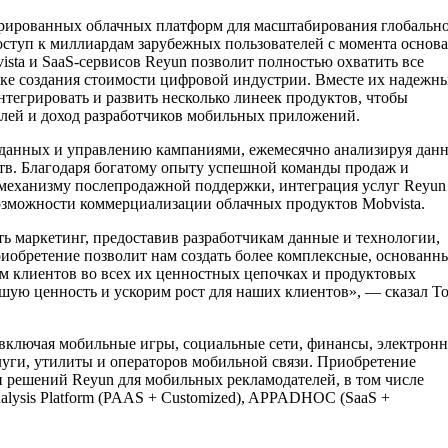
егрированных облачных платформ для масштабирования глобальн
оступ к миллиардам зарубежных пользователей с момента основ
ista и SaaS-сервисов Reyun позволит полностью охватить все
чке создания стоимости цифровой индустрии. Вместе их надежн
нтегрировать и развить несколько линеек продуктов, чтобы
елей и доход разработчиков мобильных приложений.
 данных и управлению кампаниями, ежемесячно анализируя дан
тв. Благодаря богатому опыту успешной команды продаж и
механизму послепродажной поддержки, интеграция услуг Reyun
возможности коммерциализации облачных продуктов Mobvista.
ть маркетинг, предоставив разработчикам данные и технологии,
риобретение позволит нам создать более комплексные, основанн
м клиентов во всех их ценностных цепочках и продуктовых
шую ценность и ускорим рост для наших клиентов», — сказал Т
включая мобильные игры, социальные сети, финансы, электрон
слуги, утилиты и операторов мобильной связи. Приобретение
 и решений Reyun для мобильных рекламодателей, в том числе
 Analysis Platform (PAAS + Customized), APPADHOC (SaaS +