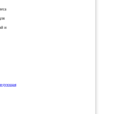
неса
для
ай и
ледующая