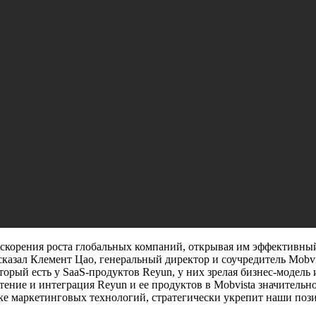
ние о приобретении Reyun, ведущей
ающейся мобильной аналитикой и
ями
wire/
—
Mobvista
, технологическая платформа, предоставляюща
в, объявила сегодня о заключении соглашения о
мпании в области мобильных измерений и маркетинговых
 SaaS-решений. Стоимость сделки составляет около 1,5 млрд. юа
 только сделка будет завершена, Reyun станет дочерней компани
тве генерального директора Reyun и старшего вице-президента
ускорения роста глобальных компаний, открывая им эффективны
казал Клемент Цао, генеральный директор и соучредитель Mobvi
орый есть у SaaS-продуктов Reyun, у них зрелая бизнес-модель 
ение и интеграция Reyun и ее продуктов в Mobvista значительн
ке маркетинговых технологий, стратегически укрепит наши поз