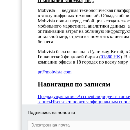
О компании Mobvista
Inc
.
Mobvista — ведущая технологическая платфор
в эпоху цифровых технологий. Обладая обш
Mobvista ставит перед собой цель создать эк
мобильного маркетинга, аналитики данных, а
оптимизации затрат на облачную инфраструкт
остальной мир, стремится помогать клиентам
бизнеса.
Mobvista была основана в Гуанчжоу, Китай, в 
Гонконгской фондовой биржи (
01860.HK
). В
компании офисы в 18 городах по всему миру.
pr@mobvista.com
Навигация по записям
Предыдущая запись
Accruent лидирует в гонке 
запись
Hisense становится официальным спон
Подпишись на новости: