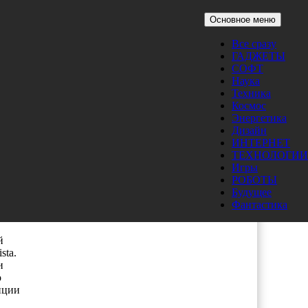
Основное меню
Все сразу
ГАДЖЕТЫ
СОФТ
Наука
Техника
Космос
Энергетика
Дизайн
я
ИНТЕРНЕТ
ТЕХНОЛОГИИ
Игры
ней
РОБОТЫ
ей
Будущее
Фантастика
й
sta.
и
о
иции