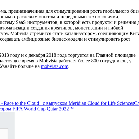
ма, предназначенная для стимулирования роста глобального биз
ирным отраслевым опытом и передовыми технологиями,
осистему SaaS-инструментов, в которой есть продукты и решения 
втоматизации создания креативов, монетизации и гибкой
уру. Mobvista стремится стать катализатором, соединяющим Кит
 создавать амбициозные бизнес-модели и стимулировать рост
2013 году и с декабря 2018 года торгуется на Главной площадке
 настоящее время в Mobvista работает более 800 сотрудников, у
 Узнайте больше на
mobvista.com
.
«Race to the Cloud» с выпуском Meridian Cloud for Life Sciences
С
сором FIFA World Cup Qatar 2022™