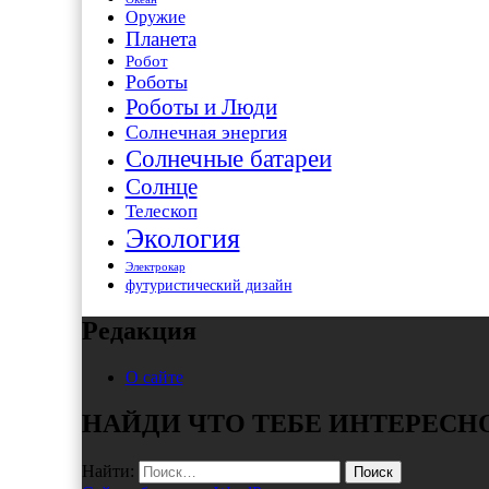
Оружие
Планета
Робот
Роботы
Роботы и Люди
Солнечная энергия
Солнечные батареи
Солнце
Телескоп
Экология
Электрокар
футуристический дизайн
Редакция
О сайте
НАЙДИ ЧТО ТЕБЕ ИНТЕРЕСН
Найти: