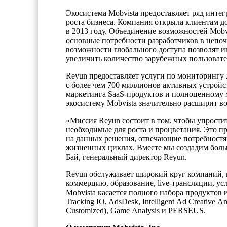
Экосистема Mobvista предоставляет ряд инт
роста бизнеса. Компания открыла клиентам д
в 2013 году. Объединение возможностей Mobv
основные потребности разработчиков в цепо
возможности глобального доступа позволят и
увеличить количество зарубежных пользоват
Reyun предоставляет услуги по мониторингу
с более чем 700 миллионов активных устройс
маркетинга SaaS-продуктов и полноценному 
экосистему Mobvista значительно расширит 
«Миссия Reyun состоит в том, чтобы упрости
необходимые для роста и процветания. Это п
на данных решения, отвечающие потребностя
жизненных циклах. Вместе мы создадим боль
Бай, генеральный директор Reyun.
Reyun обслуживает широкий круг компаний, 
коммерцию, образование, live-трансляции, у
Mobvista касается полного набора продуктов
Tracking IO, AdsDesk, Intelligent Ad Creative
Customized), Game Analysis и PERSEUS.