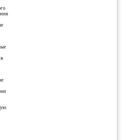
ого
ания
ые
ные
 в
ые
они
ную