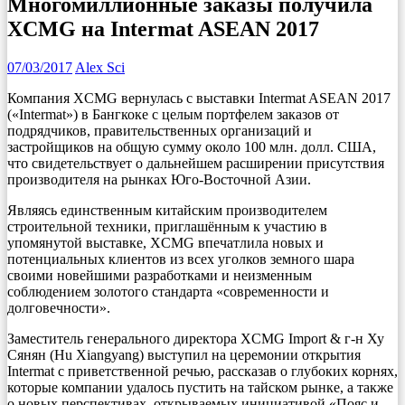
Многомиллионные заказы получила
XCMG на Intermat ASEAN 2017
07/03/2017
Alex Sci
Компания XCMG вернулась с выставки Intermat ASEAN 2017
(«Intermat») в Бангкоке с целым портфелем заказов от
подрядчиков, правительственных организаций и
застройщиков на общую сумму около 100 млн. долл. США,
что свидетельствует о дальнейшем расширении присутствия
производителя на рынках Юго-Восточной Азии.
Являясь единственным китайским производителем
строительной техники, приглашённым к участию в
упомянутой выставке, XCMG впечатлила новых и
потенциальных клиентов из всех уголков земного шара
своими новейшими разработками и неизменным
соблюдением золотого стандарта «современности и
долговечности».
Заместитель генерального директора XCMG Import & г-н Ху
Сянян (Hu Xiangyang) выступил на церемонии открытия
Intermat с приветственной речью, рассказав о глубоких корнях,
которые компании удалось пустить на тайском рынке, а также
о новых перспективах, открываемых инициативой «Пояс и