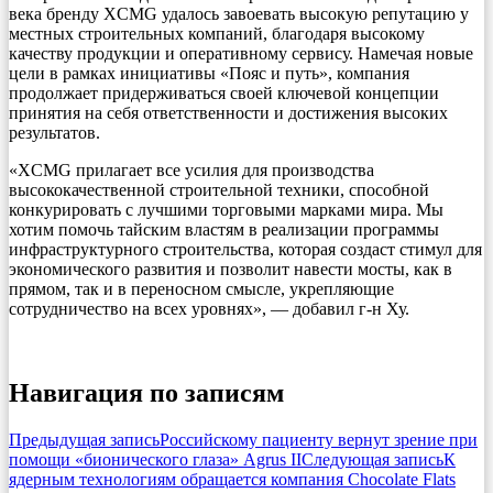
века бренду XCMG удалось завоевать высокую репутацию у
местных строительных компаний, благодаря высокому
качеству продукции и оперативному сервису. Намечая новые
цели в рамках инициативы «Пояс и путь», компания
продолжает придерживаться своей ключевой концепции
принятия на себя ответственности и достижения высоких
результатов.
«XCMG прилагает все усилия для производства
высококачественной строительной техники, способной
конкурировать с лучшими торговыми марками мира. Мы
хотим помочь тайским властям в реализации программы
инфраструктурного строительства, которая создаст стимул для
экономического развития и позволит навести мосты, как в
прямом, так и в переносном смысле, укрепляющие
сотрудничество на всех уровнях», — добавил г-н Ху.
Навигация по записям
Предыдущая запись
Российскому пациенту вернут зрение при
помощи «бионического глаза» Agrus II
Следующая запись
К
ядерным технологиям обращается компания Chocolate Flats