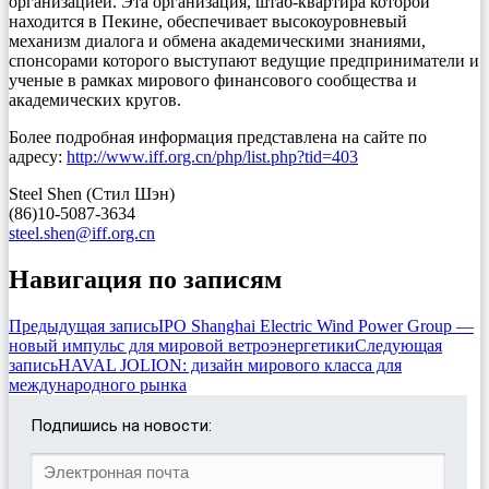
организацией. Эта организация, штаб-квартира которой
находится в Пекине, обеспечивает высокоуровневый
механизм диалога и обмена академическими знаниями,
спонсорами которого выступают ведущие предприниматели и
ученые в рамках мирового финансового сообщества и
академических кругов.
Более подробная информация представлена на сайте по
адресу:
http://www.iff.org.cn/php/list.php?tid=403
Steel Shen (Стил Шэн)
(86)10-5087-3634
steel.shen@iff.org.cn
Навигация по записям
Предыдущая запись
IPO Shanghai Electric Wind Power Group —
новый импульс для мировой ветроэнергетики
Следующая
запись
HAVAL JOLION: дизайн мирового класса для
международного рынка
Подпишись на новости: