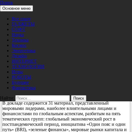
Поиск
Перейти к содержимому
Основное меню
Pro/Hi-Tech
Мировые новости
Все сразу
Международный финансовый форум
ГАДЖЕТЫ
публикует доклад IFF China Report
СОФТ
Наука
2021
Техника
Космос
Энергетика
06/02/2021
nat
Дизайн
ПЕКИН, 31 мая 2021 г. /PRNewswire/ — Международный
ИНТЕРНЕТ
финансовый форум (IFF) объявил о выпуске доклада IFF
ТЕХНОЛОГИИ
China Report 2021 (далее «Доклад»), в котором изложены
Игры
важные политические инициативы Китая и возможности
РОБОТЫ
глобального сотрудничества в связи с пандемией COVID-19 и
Будущее
на дальнейшую перспективу. 30 тысяч экземпляров доклада
Фантастика
были распространены более чем в 170 странах и регионах.
Найти:
В докладе содержится 31 материал, представленный
мировыми лидерами, наиболее влиятельными лицами и
финансистами по глобальным аспектам, разбитым на пять
тематических групп: глобальный экономический рост в
постпандемический период, инициатива «Один пояс и один
путь» (BRI), «зеленые финансы», мировые рынки капитала и