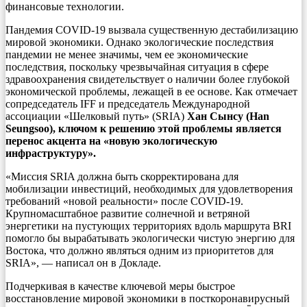
финансовые технологии.
Пандемия COVID-19 вызвала существенную дестабилизацию
мировой экономики. Однако экологические последствия
пандемии не менее значимы, чем ее экономические
последствия, поскольку чрезвычайная ситуация в сфере
здравоохранения свидетельствует о наличии более глубокой
экономической проблемы, лежащей в ее основе. Как отмечает
сопредседатель IFF и председатель Международной
ассоциации «Шелковый путь» (SRIA)
Хан Сынсу (Han
Seungsoo), ключом к решению этой проблемы является
перенос акцента на «новую экологическую
инфраструктуру».
«Миссия SRIA должна быть скорректирована для
мобилизации инвестиций, необходимых для удовлетворения
требований «новой реальности» после COVID-19.
Крупномасштабное развитие солнечной и ветряной
энергетики на пустующих территориях вдоль маршрута BRI
помогло бы вырабатывать экологически чистую энергию для
Востока, что должно являться одним из приоритетов для
SRIA», — написал он в Докладе.
Подчеркивая в качестве ключевой меры быстрое
восстановление мировой экономики в посткоронавирусный