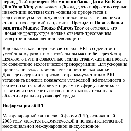
период,
12-й президент Всемирного банка Джим Ён Ким
(Jim Yong Kim)
утверждает в Докладе, что инфраструктурные
инвестиции должны быть «одним из приоритетов в
содействии ускоренному восстановлению развивающихся
стран от последствий пандемии».
Президент Нового банка
развития Маркус Троихо (Marcos Troyjo)
отмечает, что
«новая инфраструктура должна отвечать требованиям
четвертой промышленной революции».
В докладе также подчеркивается роль BRI в содействии
устойчивому развитию в глобальном масштабе через Фонд
шелкового пути и совместные усилия стран-участниц проекта
по содействию экологической трансформации. Для ускорения
процесса перехода к экологически чистой экономике в
Докладе содержится призыв к странам-участницам BRI
установить целевые показатели углеродной нейтральности в
соответствии с глобальными целями в сфере устойчивого
развития и обеспечить соблюдение законодательства в
области охраны окружающей среды.
Информация об IFF
Международный финансовый форум (IFF), основанный в
2003 году, является некоммерческой и неправительственной
неофициальной международной дискуссионной