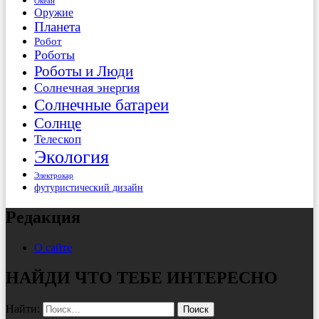
Океан
Оружие
Планета
Робот
Роботы
Роботы и Люди
Солнечная энергия
Солнечные батареи
Солнце
Телескоп
Экология
Электрокар
футуристический дизайн
Редакция
О сайте
НАЙДИ ЧТО ТЕБЕ ИНТЕРЕСНО
Найти: