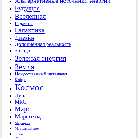
Альтернативные источники энергии
Будущее
Вселенная
Гаджеты
Галактика
Дизайн
Дополненная реальность
Звезда
Зеленая энергия
Земля
Искусственный интеллект
Киборг
Космос
Луна
МКС
Марс
Марсоход
Медицина
Модульный дом
Океан