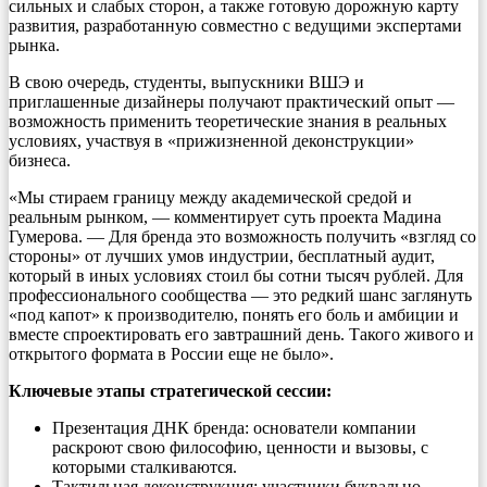
сильных и слабых сторон, а также готовую дорожную карту
развития, разработанную совместно с ведущими экспертами
рынка.
В свою очередь, студенты, выпускники ВШЭ и
приглашенные дизайнеры получают практический опыт —
возможность применить теоретические знания в реальных
условиях, участвуя в «прижизненной деконструкции»
бизнеса.
«Мы стираем границу между академической средой и
реальным рынком, — комментирует суть проекта Мадина
Гумерова. — Для бренда это возможность получить «взгляд со
стороны» от лучших умов индустрии, бесплатный аудит,
который в иных условиях стоил бы сотни тысяч рублей. Для
профессионального сообщества — это редкий шанс заглянуть
«под капот» к производителю, понять его боль и амбиции и
вместе спроектировать его завтрашний день. Такого живого и
открытого формата в России еще не было».
Ключевые этапы стратегической сессии:
Презентация ДНК бренда: основатели компании
раскроют свою философию, ценности и вызовы, с
которыми сталкиваются.
Тактильная деконструкция: участники буквально