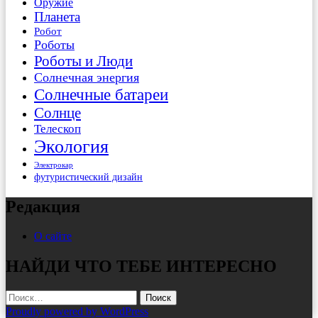
Оружие
Планета
Робот
Роботы
Роботы и Люди
Солнечная энергия
Солнечные батареи
Солнце
Телескоп
Экология
Электрокар
футуристический дизайн
Редакция
О сайте
НАЙДИ ЧТО ТЕБЕ ИНТЕРЕСНО
Найти:
Proudly powered by WordPress