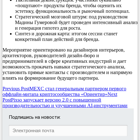
«пощупают» продукты бренда, чтобы оценить их
эстетику, функциональность и рыночный потенциал.
Стратегический мозговой штурм: под руководством
Мадины Гумеровой будет проведен интенсивный анализ
и генерация гипотез для роста.
Синтез и дорожная карта: итогом сессии станет
конкретный план действий для бренда.
Мероприятие ориентировано на дизайнеров интерьеров,
архитекторов, руководителей дизайн-бюро и
предпринимателей в сфере креативных индустрий и дает
возможность прокачать навыки стратегического анализа,
установить прямые контакты с производителем и напрямую
влиять на формирование будущего партнера.
Post
Previous Post
MEXC стал генеральным партнером первого
оффлайн-митапа криптосообщества «Ориентир»
Next
navigation
Post
Pixso запускает версию 2.0 с повышенной
производительностью и улучшенными AI-инструментами
Подпишись на новости: