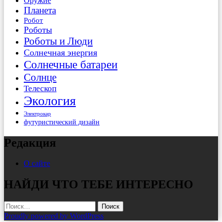
Оружие
Планета
Робот
Роботы
Роботы и Люди
Солнечная энергия
Солнечные батареи
Солнце
Телескоп
Экология
Электрокар
футуристический дизайн
Редакция
О сайте
НАЙДИ ЧТО ТЕБЕ ИНТЕРЕСНО
Найти:
Proudly powered by WordPress