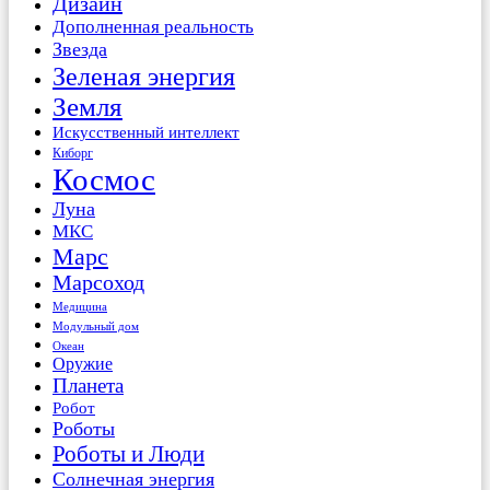
Дизайн
Дополненная реальность
Звезда
Зеленая энергия
Земля
Искусственный интеллект
Киборг
Космос
Луна
МКС
Марс
Марсоход
Медицина
Модульный дом
Океан
Оружие
Планета
Робот
Роботы
Роботы и Люди
Солнечная энергия