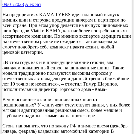
09/01/2023
Alex Sci
На предприятиях KAMA TYRES идет плановый выпуск
зимних шин и отгрузка продукции дилерам и партнерам по
всей стране. При этом упор делается на выпуск шипованных
шин брендов Viatti и KAMA, как наиболее востребованных в
ассортименте компании. По мнению экспертов дефицита шин
на отечественном рынке не ожидается – автовладельцы
смогут подобрать себе комплект практически в любой
ценовой категории.
«В этом году, как и в предыдущие зимние сезоны, мы
ожидаем повышенный спрос на шипованные шины. Такие
модели традиционно пользуются высоким спросом у
отечественных автовладельцев и данный тренд в ближайшие
лет 10 точно не изменится», – отметил Тимур Шарипов,
исполнительный директор Торгового дома «Кама».
В чем основные отличия шипованных шин от
нешипованных? У «липучек» отсутствуют шипы, у них более
мягкая и адаптированная резиновая смесь, более мелкие и
глубокие впадины – «ламели» на протекторе.
Стоит напомнить, что по закону РФ в зимнее время (декабрь,
январь, февраль) владельцы автомобилей категории В