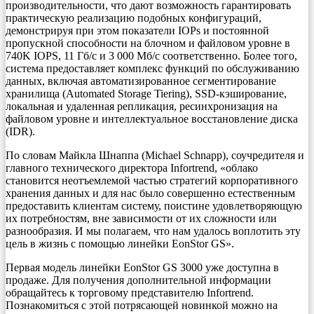
производительности, что дают возможность гарантировать
практическую реализацию подобных конфигураций,
демонстрируя при этом показатели IOPs и постоянной
пропускной способности на блочном и файловом уровне в
740K IOPS, 11 Гб/с и 3 000 Мб/с соответственно. Более того,
система предоставляет комплекс функций по обслуживанию
данных, включая автоматизированное сегментирование
хранилища (Automated Storage Tiering), SSD-кэширование,
локальная и удаленная репликация, ресинхронизация на
файловом уровне и интеллектуальное восстановление диска
(IDR).
По словам Майкла Шнаппа (Michael Schnapp), соучредителя и
главного технического директора Infortrend, «облако
становится неотъемлемой частью стратегий корпоративного
хранения данных и для нас было совершенно естественным
предоставить клиентам систему, поистине удовлетворяющую
их потребностям, вне зависимости от их сложности или
разнообразия. И мы полагаем, что нам удалось воплотить эту
цель в жизнь с помощью линейки EonStor GS».
Первая модель линейки EonStor GS 3000 уже доступна в
продаже. Для получения дополнительной информации
обращайтесь к торговому представителю Infortrend.
Познакомиться с этой потрясающей новинкой можно на