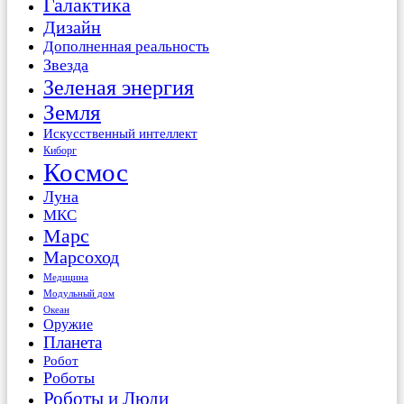
Галактика
Дизайн
Дополненная реальность
Звезда
Зеленая энергия
Земля
Искусственный интеллект
Киборг
Космос
Луна
МКС
Марс
Марсоход
Медицина
Модульный дом
Океан
Оружие
Планета
Робот
Роботы
Роботы и Люди