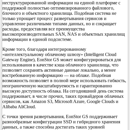
неструктурированной информации на единой платформе с
поддержкой полностью оптимизированного файлового,
блочного и объектного хранилища. Подобная система не
только упрощает процесс развертывания сервисов и
управление различными типами данных, но и сокращает
расходы, предоставляя все преимущества
высокопроизводительных SAN, NAS и объектных хранилищ
информации в единой подсистеме.
Кроме того, благодаря интегрированному
«интеллектуальному облачному шлюзу» (Intelligent Cloud
Gateway Engine), EonStor GS может конфигурироваться для
использования в качестве кэша облачного хранилища, что
позволяет сохранять активные данные локально, а менее
востребованную информацию — на облаке. Подобная
возможность позволяет в полной мере использовать гибкость,
неограниченную масштабируемость и гарантированно
высокую доступность облака. На сегодняшний день система
поддерживает, в числе прочих, таких провайдеров облачных
сервисов, как Amazon S3, Microsoft Azure, Google Clouds и
Alibaba AliCloud.
С точки зрения развертывания, EonStor GS поддерживает
разнообразные конфигурации SSD и гибридного хранения
данных, а также способна достигать таких уровней